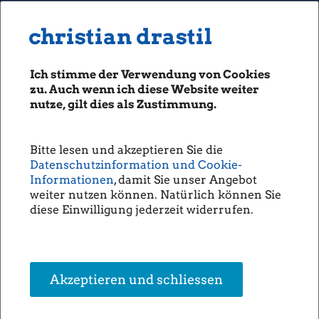
MENU
Seiten: 0 heute/
christian drastil
christian drastil
CLASSICS
boerse-social.com
Ich stimme der Verwendung von Cookies
Magazine
zu. Auch wenn ich diese Website weiter
Fachhefte
nutze, gilt dies als Zustimmung.
SBO-CEO Grohmann über
Börsebrief
Rückenwind, Trump, Aramco-
boersegeschichte.at
Gespräche, neue Produkte und
Bitte lesen und akzeptieren Sie die
sportgeschichte.at
Datenschutzinformation und Cookie-
seine Schmuckkästchen
photaq.com
Informationen
, damit Sie unser Angebot
(Christine Petzwinkler)
weiter nutzen können. Natürlich können Sie
openingbell.eu
diese Einwilligung jederzeit widerrufen.
Für Schoeller-Bleckmann Oilfield-
CEO
Gerald Grohmann
war das
AUDIO
abgelaufene Jahr ein äusserst
Die Homepage
erfreuliches Jahr. Umsatz,
Auftragseingang und operatives
unsere Podcasts
Akzeptieren und schliessen
Ergebnis wurden in erster Linie
unsere Musik
dank des angezogenen
Nordamerika-Geschäfts gesteigert.
Besondere Freude macht ihm