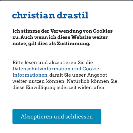
MENU
Seiten: 0 heute/
christian drastil
christian drastil
CLASSICS
boerse-social.com
Ich stimme der Verwendung von Cookies
Magazine
zu. Auch wenn ich diese Website weiter
Fachhefte
nutze, gilt dies als Zustimmung.
Alois Wögerbauer: "KöSt-
Börsebrief
Senkung würde Sentiment noch
boersegeschichte.at
weiter unterstützen" (Christine
Bitte lesen und akzeptieren Sie die
sportgeschichte.at
Datenschutzinformation und Cookie-
Petzwinkler)
photaq.com
Informationen
, damit Sie unser Angebot
weiter nutzen können. Natürlich können Sie
openingbell.eu
Bei der jüngst
diese Einwilligung jederzeit widerrufen.
stattgefundenen
Börsianer
Messe
plauderte Österreich
AUDIO
Aktien-Fondsmanager
Alois
Wögerbauer
aus dem
Die Homepage
Nähkästchen. Für ihn ist der
unsere Podcasts
heimische Aktienmarkt
Akzeptieren und schliessen
bewertungstechnisch einer
unsere Musik
der global betrachtet
günstigsten. Rein