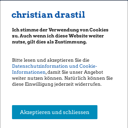
MENU
Seiten: 0 heute/
christian drastil
christian drastil
CLASSICS
boerse-social.com
Ich stimme der Verwendung von Cookies
Magazine
zu. Auch wenn ich diese Website weiter
Fachhefte
nutze, gilt dies als Zustimmung.
Die Österreichische Post und die
Börsebrief
Verdreifachung ... #gabb
boersegeschichte.at
(Christine Petzwinkler)
Bitte lesen und akzeptieren Sie die
sportgeschichte.at
Datenschutzinformation und Cookie-
photaq.com
Informationen
, damit Sie unser Angebot
Die Österreichische Post hat heute den
Finanzbericht publiziert. Darin rechnet das
weiter nutzen können. Natürlich können Sie
openingbell.eu
Unternehmen vor, welche Rendite die
diese Einwilligung jederzeit widerrufen.
Aktionäre der ersten Stunde bisher
AUDIO
erhalten haben: "Insgesamt erhielten
Anleger, welche die Post Aktie zum
Die Homepage
Börsegang im Mai 2006 zeichneten,
Dividenden in Höhe von 20,30 Euro pro
unsere Podcasts
Akzeptieren und schliessen
Aktie ausbezahlt. Gemessen am
unsere Musik
Emissionspreis von 19,00 Euro erzielten
die Aktionäre somit allein durch