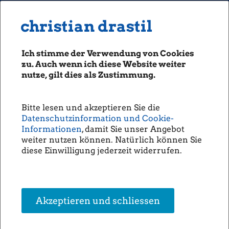
MENU
Seiten: 0 heute/
christian drastil
christian drastil
CLASSICS
boerse-social.com
Ich stimme der Verwendung von Cookies
Magazine
zu. Auch wenn ich diese Website weiter
Fachhefte
nutze, gilt dies als Zustimmung.
IVA-Schwerpunktfragen - SW
Börsebrief
Umwelttechnik mit klaren
boersegeschichte.at
Ansagen in Richtung Politik
Bitte lesen und akzeptieren Sie die
sportgeschichte.at
Datenschutzinformation und Cookie-
(Christine Petzwinkler)
photaq.com
Informationen
, damit Sie unser Angebot
weiter nutzen können. Natürlich können Sie
openingbell.eu
Auch SW Umwelttechnit hat
diese Einwilligung jederzeit widerrufen.
die diesjährigen IVA
Schwerpunktfragen bereits
AUDIO
beantwortet.
Die Homepage
Wie viele Mitarbeiter (ohne
unsere Podcasts
Vorstand) hatten 2017 einen
Akzeptieren und schliessen
Jahresgesamtbezug von mehr
unsere Musik
als 200.000 Euro und wie
viele davon einen