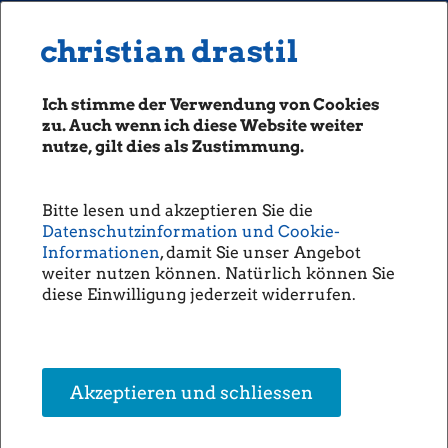
MENU
Seiten: 0 heute/
christian drastil
christian drastil
CLASSICS
boerse-social.com
Ich stimme der Verwendung von Cookies
Magazine
zu. Auch wenn ich diese Website weiter
Fachhefte
nutze, gilt dies als Zustimmung.
Atrium, VIG und AT&S ... an diese
Börsebrief
Aktien glaubt Roland Neuwirth in
boersegeschichte.at
diesem Jahr (Christine
Bitte lesen und akzeptieren Sie die
sportgeschichte.at
Datenschutzinformation und Cookie-
Petzwinkler)
photaq.com
Informationen
, damit Sie unser Angebot
weiter nutzen können. Natürlich können Sie
openingbell.eu
Wir haben zum Jahreswechsel einige Institutionelle/Fondsmanager
diese Einwilligung jederzeit widerrufen.
nach ihren österreichischen Top-Positionen im vergangenen Jahr
und ihre Favoriten für 2018 gefragt. Hier die Antworten von
AUDIO
Roland Neuwirth
, Fondsmanager bei Salus Alpha.
Die Homepage
Was war ihre beste Position in 2017?
unsere Podcasts
Warimpex
Akzeptieren und schliessen
unsere Musik
Was war ihre größte Position in 2017?
Uniqa