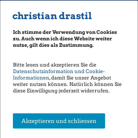
MENU
Seiten: 0 heute/
christian drastil
christian drastil
CLASSICS
boerse-social.com
Ich stimme der Verwendung von Cookies
Magazine
zu. Auch wenn ich diese Website weiter
Fachhefte
nutze, gilt dies als Zustimmung.
Andritz, Erste Group, EVN, VIG,
Börsebrief
voestalpine ... die Top-Picks von
boersegeschichte.at
RCB Research-Chef Bernd
Bitte lesen und akzeptieren Sie die
sportgeschichte.at
Datenschutzinformation und Cookie-
Maurer (Christine Petzwinkler)
photaq.com
Informationen
, damit Sie unser Angebot
weiter nutzen können. Natürlich können Sie
openingbell.eu
Wir haben heimische Analysten nach ihren Favoriten für 2018
diese Einwilligung jederzeit widerrufen.
gefragt. Hier die Antwort von
Bernd Maurer
, RCB:
AUDIO
Was sind Ihre Austro-Top-Picks für 2018?
Die Homepage
Andritz
,
Erste Group
,
EVN
, Vienna Insurance Group,
unsere Podcasts
voestalpine
Akzeptieren und schliessen
unsere Musik