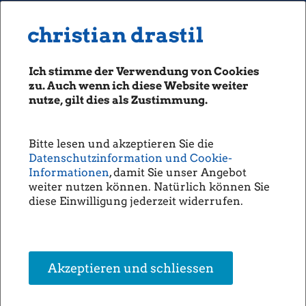
MENU
Seiten: 0 heute/
christian drastil
christian drastil
CLASSICS
boerse-social.com
Ich stimme der Verwendung von Cookies
Magazine
zu. Auch wenn ich diese Website weiter
Fachhefte
nutze, gilt dies als Zustimmung.
Wiener Börse über die
Börsebrief
aufgegangene Strategie und die
boersegeschichte.at
neuen Pläne (Christine
Bitte lesen und akzeptieren Sie die
sportgeschichte.at
Datenschutzinformation und Cookie-
Petzwinkler)
photaq.com
Informationen
, damit Sie unser Angebot
weiter nutzen können. Natürlich können Sie
openingbell.eu
Die Wiener Börse hat ihr
diese Einwilligung jederzeit widerrufen.
Jahrespressegespräch
abgehalten. Fazit: Das junge
AUDIO
Segment "global market" hat
die Umsatz-Milliarde
Die Homepage
überschritten, die
unsere Podcasts
Handelsumsätze insgesamt
Akzeptieren und schliessen
sind 2017 um 18 Prozent auf
unsere Musik
66,1 Mrd. Euro gestiegen, das
Ergebnis ist um zehn Prozent