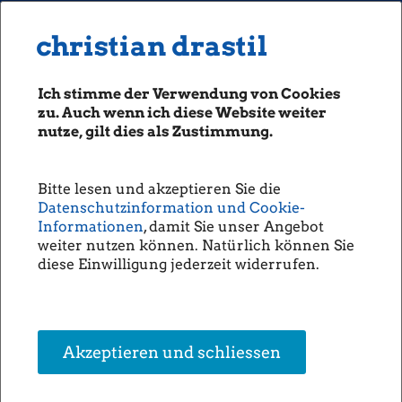
MENU
Seiten: 0 heute/
christian drastil
christian drastil
CLASSICS
boerse-social.com
Ich stimme der Verwendung von Cookies
Magazine
zu. Auch wenn ich diese Website weiter
Fachhefte
nutze, gilt dies als Zustimmung.
Verbund-CFO Kollmann: "Haben
Börsebrief
starkes Momentum" (Christine
boersegeschichte.at
Petzwinkler)
Bitte lesen und akzeptieren Sie die
sportgeschichte.at
Datenschutzinformation und Cookie-
photaq.com
Informationen
, damit Sie unser Angebot
Der
Verbund
hat heute die
Halbjahres-Pressekonferenz
weiter nutzen können. Natürlich können Sie
openingbell.eu
abgehalten. Insgesamt sei
diese Einwilligung jederzeit widerrufen.
man gut positioniert, habe
AUDIO
eindrucksvolle Zahlen
vorgelegt, aber man dürfe
Die Homepage
sich jetzt nicht zurücklehnen,
resümierte CEO Wolfgang
unsere Podcasts
Akzeptieren und schliessen
Anzengruber, der speziell in
unsere Musik
den Bereichen
Speicherlösungen,