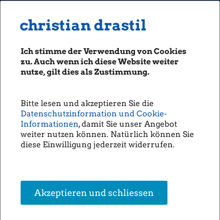
MENU
Seiten: 0 heute/
christian drastil
christian drastil
CLASSICS
boerse-social.com
Ich stimme der Verwendung von Cookies
Magazine
zu. Auch wenn ich diese Website weiter
Fachhefte
nutze, gilt dies als Zustimmung.
Mayr-Melnhof - Tann-Kauf soll
Börsebrief
Asien-Expansion in Fahrt bringen
boersegeschichte.at
(Christine Petzwinkler)
Bitte lesen und akzeptieren Sie die
sportgeschichte.at
Datenschutzinformation und Cookie-
photaq.com
Informationen
, damit Sie unser Angebot
Mayr-Melnhof
hat gestern
nach Marktschluss die
weiter nutzen können. Natürlich können Sie
openingbell.eu
Akquisition der in
diese Einwilligung jederzeit widerrufen.
Oberösterreich ansässigen
AUDIO
Tann Gruppe, die Feinpapier
zu Zigarettenpapier veredelt
Die Homepage
und bedruckt und darin
Weltmarktführer ist,
unsere Podcasts
Akzeptieren und schliessen
bekanntgegeben. Das
unsere Musik
profitable Unternehmen
erwirtschaftet einen Umsatz