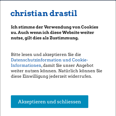
MENU
Seiten: 0 heute/
christian drastil
christian drastil
CLASSICS
boerse-social.com
Ich stimme der Verwendung von Cookies
Magazine
zu. Auch wenn ich diese Website weiter
Fachhefte
nutze, gilt dies als Zustimmung.
Börsebrief
boersegeschichte.at
Bitte lesen und akzeptieren Sie die
sportgeschichte.at
Datenschutzinformation und Cookie-
photaq.com
Informationen
, damit Sie unser Angebot
weiter nutzen können. Natürlich können Sie
openingbell.eu
diese Einwilligung jederzeit widerrufen.
AUDIO
Die Homepage
unsere Podcasts
Akzeptieren und schliessen
unsere Musik