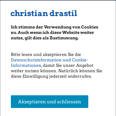
MENU
Seiten: 0 heute/
christian drastil
christian drastil
CLASSICS
boerse-social.com
Ich stimme der Verwendung von Cookies
Magazine
zu. Auch wenn ich diese Website weiter
Fachhefte
nutze, gilt dies als Zustimmung.
Börsebrief
boersegeschichte.at
Bitte lesen und akzeptieren Sie die
sportgeschichte.at
Datenschutzinformation und Cookie-
photaq.com
Informationen
, damit Sie unser Angebot
weiter nutzen können. Natürlich können Sie
openingbell.eu
diese Einwilligung jederzeit widerrufen.
AUDIO
Die Homepage
unsere Podcasts
Akzeptieren und schliessen
unsere Musik