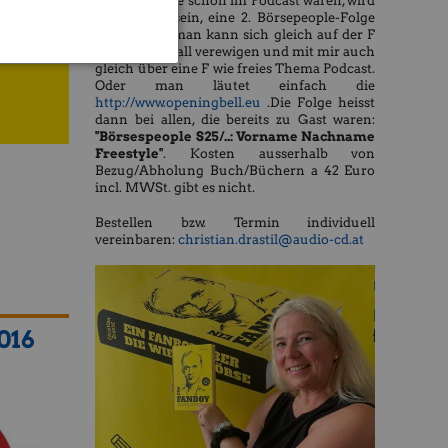
des Buchs, die schon im Podcast waren, wird
es möglich sein, eine 2. Börsepeople-Folge
zu machen, man kann sich gleich auf der F
hnig
wie Fanboywall verewigen und mit mir auch
gleich über eine F wie freies Thema Podcast.
Oder man läutet einfach die
http://www.openingbell.eu
.Die Folge heisst
dann bei allen, die bereits zu Gast waren:
"Börsespeople S25/..: Vorname Nachname
Freestyle"
. Kosten ausserhalb von
Bezug/Abholung Buch/Büchern a 42 Euro
incl. MWSt. gibt es nicht.
Bestellen bzw. Termin individuell
vereinbaren:
christian.drastil@audio-cd.at
016