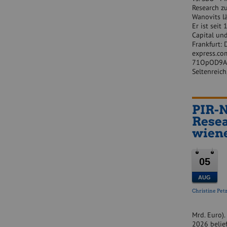
Research zu
Wanovits lä
Er ist seit
Capital und
Frankfurt:
express.co
71OpOD9AvA
Seltenreic
PIR-N
Resea
wiene
05
AUG
Christine Pet
Mrd. Euro).
2026 belie