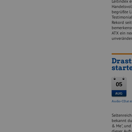
Leitindex e
Handelsvol
begrüßte L
Testimonial
Rekord sei
bemerkensw
ATX ein ne
unveränder
Drast
start
05
AUG
Audio-CD.at m
Seltenreich"
bekannt du
& Me", und 
dieser Auft