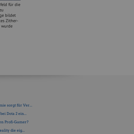
eld für die
zu
ge bildet
tes Zither-
k wurde
»
e sorgt für Ver...
ei Dota 2 ein...
en Profi-Gamer?
lity die eig...