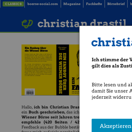
boerse-social.com
Magazine
Fachhefte
Börsebrief
b
CLASSICS
LinkedIn
Imprint
BUCH BESTELLEN
christian drastil
christi
Ich stimme der 
gilt dies als Zu
Bitte lesen und a
damit Sie unser 
jederzeit widerru
Hallo,
ich bin Christian Drastil
und habe
ein
Buch geschrieben
, das ich allen, die die
Wiener Börse seit Jahren treu verfolgen,
empfehle (420 Seiten / 42 Euro).
Das
Akzeptieren
Feedback aus der Bubble bestätigt mich. Ich
Raiffeis