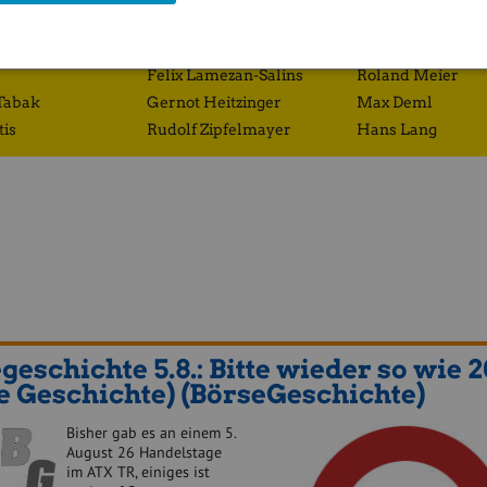
Richard Dobetsberger
Eduard Zehetner
Gregor Rosinger
Josef Obergantsc
Felix Lamezan-Salins
Roland Meier
Tabak
Gernot Heitzinger
Max Deml
tis
Rudolf Zipfelmayer
Hans Lang
geschichte 5.8.: Bitte wieder so wie 2
e Geschichte) (BörseGeschichte)
Bisher gab es an einem 5.
August 26 Handelstage
im ATX TR, einiges ist