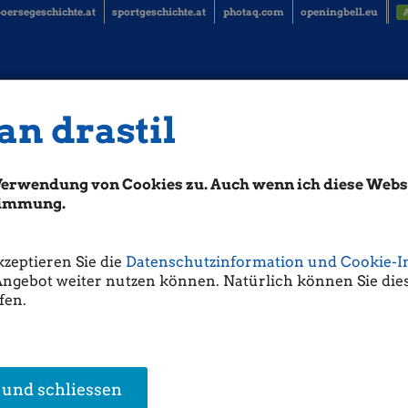
oersegeschichte.at
sportgeschichte.at
photaq.com
openingbell.eu
an drastil
Verwendung von Cookies zu. Auch wenn ich diese Websi
stimmung.
kzeptieren Sie die
Datenschutzinformation und Cookie-I
Angebot weiter nutzen können. Natürlich können Sie dies
fen.
 und schliessen
en Research
Ute Greutter
Thomas Schneidh