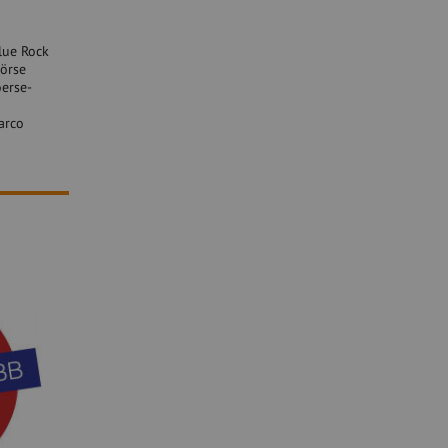
Blue Rock
Börse
oerse-
arco