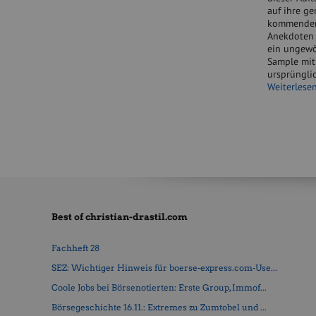
auf ihre g
kommenden 
Anekdoten a
ein ungewöh
Sample mit 
ursprüngli
Weiterlese
Best of christian-drastil.com
Fachheft 28
SEZ: Wichtiger Hinweis für boerse-express.com-Use...
Coole Jobs bei Börsenotierten: Erste Group, Immof...
Börsegeschichte 16.11.: Extremes zu Zumtobel und ...