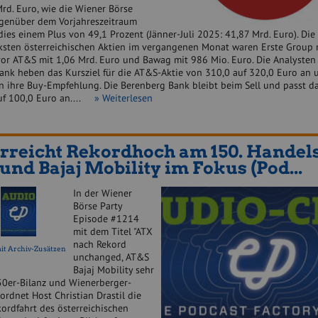
rd. Euro, wie die Wiener Börse
Gegenüber dem Vorjahreszeitraum
dies einem Plus von 49,1 Prozent (Jänner-Juli 2025: 41,87 Mrd. Euro). Die
ksten österreichischen Aktien im vergangenen Monat waren Erste Group 
vor AT&S mit 1,06 Mrd. Euro und Bawag mit 986 Mio. Euro. Die Analysten
ank heben das Kursziel für die AT&S-Aktie von 310,0 auf 320,0 Euro an 
n ihre Buy-Empfehlung. Die Berenberg Bank bleibt beim Sell und passt da
uf 100,0 Euro an....
» Weiterlesen
rreicht Rekordhoch am 150. Handels
und Bajaj Mobility im Fokus (Pod...
In der Wiener
Börse Party
Episode #1214
mit dem Titel "ATX
nach Rekord
it Archiv-Zusätzen
unchanged, AT&S
Bajaj Mobility sehr
150er-Bilanz und Wienerberger-
rdnet Host Christian Drastil die
ordfahrt des österreichischen