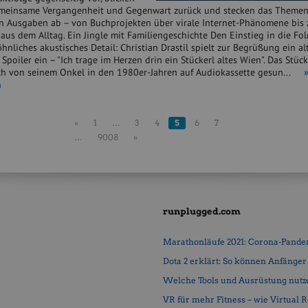
emeinsame Vergangenheit und Gegenwart zurück und stecken das Themenf
Ausgaben ab – von Buchprojekten über virale Internet-Phänomene bis 
us dem Alltag. Ein Jingle mit Familiengeschichte Den Einstieg in die Fol
nliches akustisches Detail: Christian Drastil spielt zur Begrüßung ein al
Spoiler ein – "Ich trage im Herzen drin ein Stückerl altes Wien". Das Stüc
ch von seinem Onkel in den 1980er-Jahren auf Audiokassette gesun...
n
«
1
…
3
4
5
6
7
…
9008
»
runplugged.com
Marathonläufe 2021: Corona-Pandemi
Dota 2 erklärt: So können Anfänger b
Welche Tools und Ausrüstung nutz
VR für mehr Fitness – wie Virtual Rea