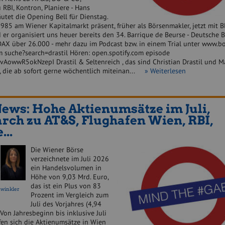
 RBI, Kontron, Planiere - Hans
utet die Opening Bell für Dienstag.
 1985 am Wiener Kapitalmarkt präsent, früher als Börsenmakler, jetzt mit 
 er organisiert uns heuer bereits den 34. Barrique de Beurse - Deutsche 
 DAX über 26.000 - mehr dazu im Podcast bzw. in einem Trial unter www.b
m suche?search=drastil Hören: open.spotify.com episode
owwR5okNzepI Drastil & Seltenreich , das sind Christian Drastil und M
h, die ab sofort gerne wöchentlich miteinan...
» Weiterlesen
ews: Hohe Aktienumsätze im Juli,
rch zu AT&S, Flughafen Wien, RBI,
...
Die Wiener Börse
verzeichnete im Juli 2026
ein Handelsvolumen in
Höhe von 9,03 Mrd. Euro,
das ist ein Plus von 83
zwinkler
Prozent im Vergleich zum
Juli des Vorjahres (4,94
 Von Jahresbeginn bis inklusive Juli
fen sich die Aktienumsätze in Wien