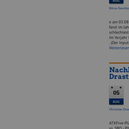
AUG
Börse Geschi
e am 05.08.
fand im Jah
schlechtest
Im Vorjahr
. (Der Inp
Weiterlese
Nachl
Drasti
05
AUG
Christian Dras
ATXFive-Plä
vs. SBO - 