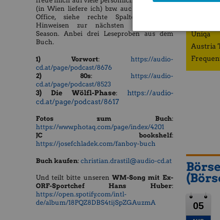
freue mich auf viele persönliche Übergaben
(in Wien liefere ich) bzw. auch bei mir im
ZFA
Office, siehe rechte Spalte mit den
Porr
Hinweisen zur nächsten Börsepeople-
Uniqa
Season. Anbei drei Leseproben aus dem
Buch.
Austria 
Frequen
1) Vorwort
:
https://audio-
cd.at/page/podcast/8676
2) 80s
:
https://audio-
cd.at/page/podcast/8523
3) Die Wölfl-Phase
https://audio-
:
cd.at/page/podcast/8617
Fotos zum Buch
:
https://www.photaq.com/page/index/4201
JC bookshelf
:
https://josefchladek.com/fanboy-buch
Buch kaufen
:
christian.drastil@audio-cd.at
Börse
(Börs
​​​​​Und teilt bitte unseren
WM-Song mit Ex-
ORF-Sportchef Hans Huber
:
https://open.spotify.com/intl-
de/album/18PQZ8DBS4tijSpZGAuzmA
05