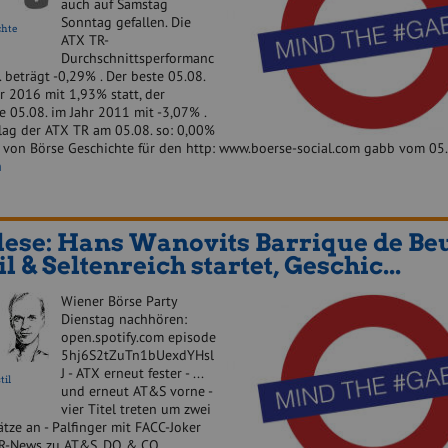
auch auf Samstag
Sonntag gefallen. Die
chte
ATX TR-
Durchschnittsperformanc
 beträgt -0,29% . Der beste 05.08.
r 2016 mit 1,93% statt, der
e 05.08. im Jahr 2011 mit -3,07% .
 lag der ATX TR am 05.08. so: 0,00%
ut von Börse Geschichte für den http: www.boerse-social.com gabb vom
n
ese: Hans Wanovits Barrique de Beu
l & Seltenreich startet, Geschic...
Wiener Börse Party
Dienstag nachhören:
open.spotify.com episode
5hj6S2tZuTn1bUexdYHsl
J - ATX erneut fester - ...
til
und erneut AT&S vorne -
vier Titel treten um zwei
tze an - Palfinger mit FACC-Joker
PIR-News zu AT&S, DO & CO,