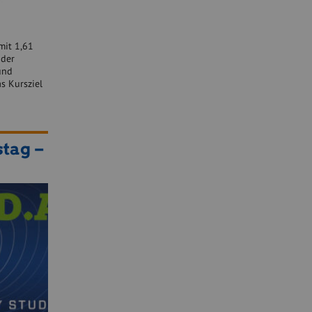
mit 1,61
 der
und
s Kursziel
tag –