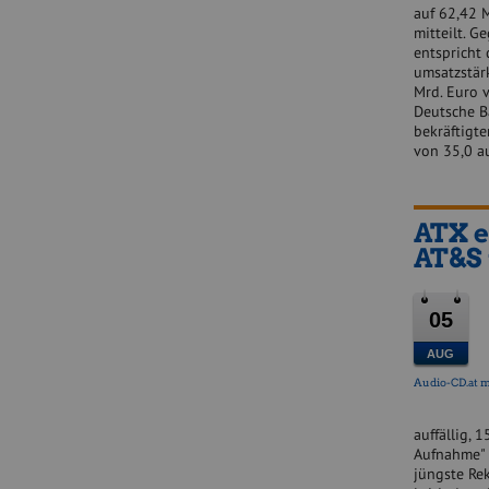
auf 62,42 M
mitteilt. 
entspricht 
umsatzstär
Mrd. Euro 
Deutsche B
bekräftigte
von 35,0 a
ATX e
AT&S 
05
AUG
Audio-CD.at m
auffällig, 
Aufnahme" o
jüngste Rek