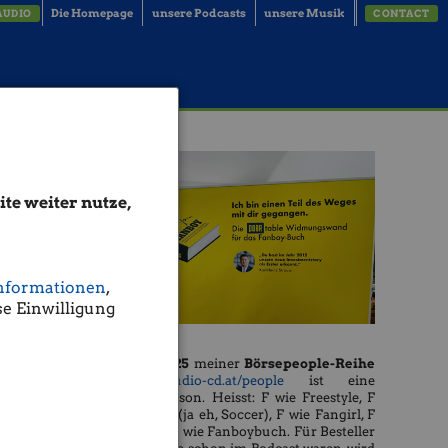
Die Homepage
unsere Podcasts
unsere Musik
AUDIO
CONTACT
te weiter nutze,
nformationen
,
e Einwilligung
Die
Season 25
meiner
Börsepeople-Reihe
http://www.audio-cd.at/people
ist eine
Freestyle-Season. Heisst: F wie Freestyle, F
wie Football (ja eh, Soccer), F wie Fangirl, F
wie Fanboy, F wie Fanboybuch. Für Besteller
ofer