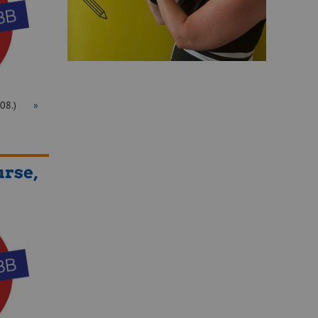
 05.08.)
»
rse,