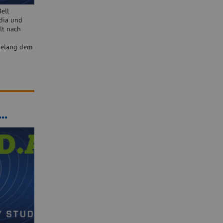
ell
dia und
lt nach
gelang dem
..