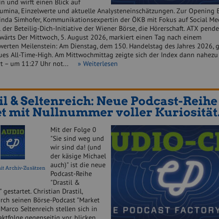
in und wirft einen Blick auf
umina, Einzelwerte und aktuelle Analysteneinschätzungen. Zur Opening B
inda Simhofer, Kommunikationsexpertin der ÖKB mit Fokus auf Social Me
 der Beteilig-Dich-Initiative der Wiener Börse, die Hörerschaft. ATX pende
twärts Der Mittwoch, 5. August 2026, markiert einen Tag nach einem
erten Meilenstein: Am Dienstag, dem 150. Handelstag des Jahres 2026, 
ues All-Time-High. Am Mittwochmittag zeigte sich der Index dann nahezu
t – um 11:27 Uhr not...
» Weiterlesen
il & Seltenreich: Neue Podcast-Reihe
et mit Nullnummer voller Kuriosität.
Mit der Folge 0
"Sie sind weg und
wir sind da! (und
der käsige Michael
auch)" ist die neue
it Archiv-Zusätzen
Podcast-Reihe
"Drastil &
 gestartet. Christian Drastil,
rch seinen Börse-Podcast "Market
Marco Seltenreich stellen sich in
aktfolge gegenseitig vor, blicken