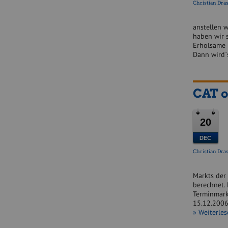
Christian Dras
anstellen 
haben wir 
Erholsame 
Dann wird`
CAT o
20
DEC
Christian Dras
Markts der 
berechnet.
Terminmark
15.12.2006 
» Weiterle