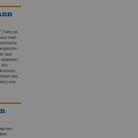
ann
, hiess es
chaut man
teirische
ergleichs-
te laut
d kommen“.
 die
Business
Rahmen des
ker) von
en
xpress-
 dem