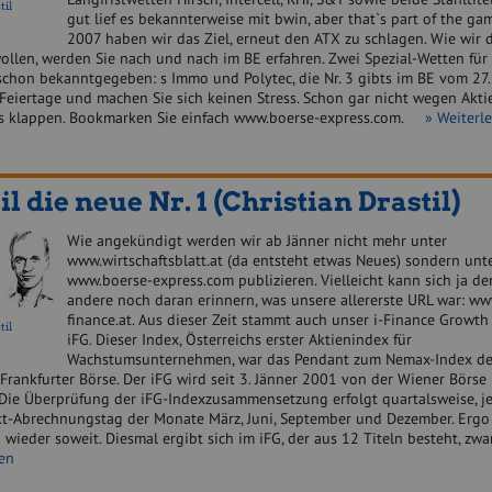
til
gut lief es bekannterweise mit bwin, aber that`s part of the gam
2007 haben wir das Ziel, erneut den ATX zu schlagen. Wie wir 
wollen, werden Sie nach und nach im BE erfahren. Zwei Spezial-Wetten für
schon bekanntgegeben: s Immo und Polytec, die Nr. 3 gibts im BE vom 27.
Feiertage und machen Sie sich keinen Stress. Schon gar nicht wegen Akti
s klappen. Bookmarken Sie einfach www.boerse-express.com.
» Weiterl
il die neue Nr. 1 (Christian Drastil)
Wie angekündigt werden wir ab Jänner nicht mehr unter
www.wirtschaftsblatt.at (da entsteht etwas Neues) sondern unt
www.boerse-express.com publizieren. Vielleicht kann sich ja de
andere noch daran erinnern, was unsere allererste URL war: ww
finance.at. Aus dieser Zeit stammt auch unser i-Finance Growth 
til
iFG. Dieser Index, Österreichs erster Aktienindex für
Wachstumsunternehmen, war das Pendant zum Nemax-Index d
Frankfurter Börse. Der iFG wird seit 3. Jänner 2001 von der Wiener Börse 
 Die Überprüfung der iFG-Indexzusammensetzung erfolgt quartalsweise, j
t-Abrechnungstag der Monate März, Juni, September und Dezember. Ergo 
wieder soweit. Diesmal ergibt sich im iFG, der aus 12 Titeln besteht, zw
sen