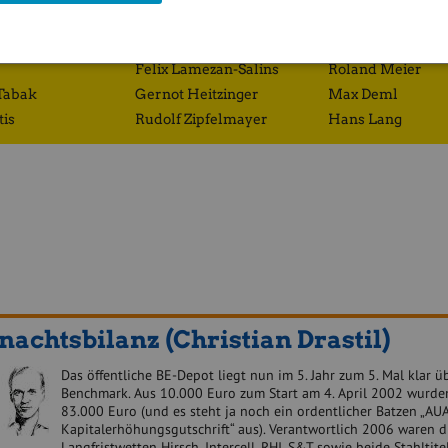
Richard Dobetsberger
Eduard Zehetner
Gregor Rosinger
Josef Obergantsc
Felix Lamezan-Salins
Roland Meier
Tabak
Gernot Heitzinger
Max Deml
tis
Rudolf Zipfelmayer
Hans Lang
achtsbilanz (Christian Drastil)
Das öffentliche BE-Depot liegt nun im 5. Jahr zum 5. Mal klar ü
Benchmark. Aus 10.000 Euro zum Start am 4. April 2002 wurde
83.000 Euro (und es steht ja noch ein ordentlicher Batzen „AUA
Kapitalerhöhungsgutschrift“ aus). Verantwortlich 2006 waren d
Langfristwetten Hirsch, Intercell, RHI, S&T sowie beide Stahltite