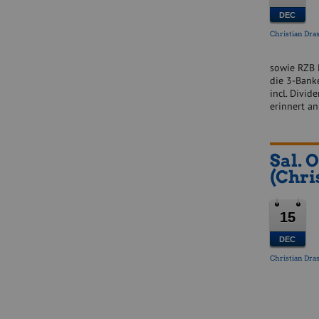
DEC
Christian Dras
sowie RZB 
die 3-Bank
incl. Divi
erinnert an
Sal. 
(Chri
15
DEC
Christian Dras