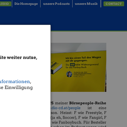
Die Homepage
unsere Podcasts
unsere Musik
AUDIO
CONTACT
te weiter nutze,
nformationen
,
e Einwilligung
Die
Season 25
meiner
Börsepeople-Reihe
http://www.audio-cd.at/people
ist eine
Freestyle-Season. Heisst: F wie Freestyle, F
wie Football (ja eh, Soccer), F wie Fangirl, F
wie Fanboy, F wie Fanboybuch. Für Besteller
ofer