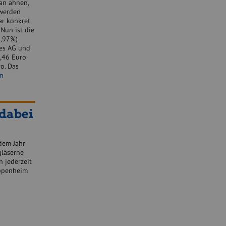
an ahnen,
 werden
ar konkret
Nun ist die
2,97%)
ies AG und
,46 Euro
o. Das
en
dabei
 dem Jahr
gläserne
 jederzeit
 Oppenheim