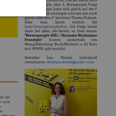
des Buchs, die schon im Podcast waren, wird
es möglich sein, eine 2. Börsepeople-Folge
zu machen, man kann sich gleich auf der F
hnig
wie Fanboywall verewigen und mit mir auch
gleich über eine F wie freies Thema Podcast.
Oder man läutet einfach die
http://www.openingbell.eu
.Die Folge heisst
dann bei allen, die bereits zu Gast waren:
"Börsespeople S25/..: Vorname Nachname
Freestyle"
. Kosten ausserhalb von
Bezug/Abholung Buch/Büchern a 42 Euro
incl. MWSt. gibt es nicht.
Bestellen bzw. Termin individuell
vereinbaren:
christian.drastil@audio-cd.at
ber der
n rund
-
ie
l. Weniger