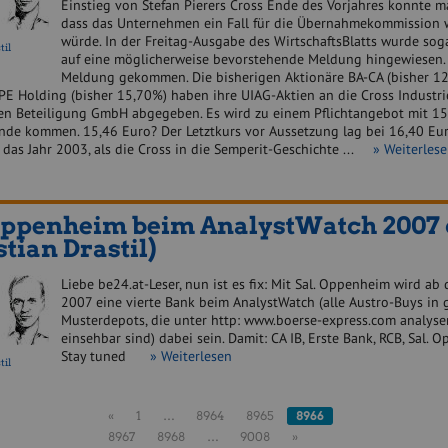
Einstieg von Stefan Pierers Cross Ende des Vorjahres konnte m
dass das Unternehmen ein Fall für die Übernahmekommission
würde. In der Freitag-Ausgabe des WirtschaftsBlatts wurde sog
til
auf eine möglicherweise bevorstehende Meldung hingewiesen. 
Meldung gekommen. Die bisherigen Aktionäre BA-CA (bisher 1
PE Holding (bisher 15,70%) haben ihre UIAG-Aktien an die Cross Industr
en Beteiligung GmbH abgegeben. Es wird zu einem Pflichtangebot mit 15
dende kommen. 15,46 Euro? Der Letztkurs vor Aussetzung lag bei 16,40 Eur
 das Jahr 2003, als die Cross in die Semperit-Geschichte ...
» Weiterles
Oppenheim beim AnalystWatch 2007 
stian Drastil)
Liebe be24.at-Leser, nun ist es fix: Mit Sal. Oppenheim wird ab
2007 eine vierte Bank beim AnalystWatch (alle Austro-Buys in 
Musterdepots, die unter http: www.boerse-express.com analysen
einsehbar sind) dabei sein. Damit: CA IB, Erste Bank, RCB, Sal.
Stay tuned
» Weiterlesen
til
«
1
…
8964
8965
8966
8967
8968
…
9008
»