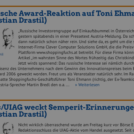
ische Award-Reaktion auf Toni Ehm
stian Drastil)
„Russische Investorengruppe auf Einkaufsbummel in Österreich“
gestern spätabends in einer Pressetext Austria-Meldung. Da s
dann natürlich schon näher rein. Und siehe da, es geht um die s
Internet-Firma Clever Computer Solutions GmbH, die die Preisv
Plattform www.shoppingfuchs.at betreibt. Für diese Firma könn
til
Artikel „im wahrsten Sinne des Wortes frühzeitig das Christkin
Jetzt wirds spannend: Das russische Interesse sei nämlich durch
äsenz des Unternehmens nach dem Gewinn des Innovationspreises beim 
ard 2006 geweckt worden. Freut uns als Veranstalter natürlich sehr. Im 
atte Shoppingfuchs-Geschäftsführer Toni Ehmann (richtig, der Ex-Teamkic
stria-Sprecher Martin Bredl den o.a. ...
» Weiterlesen
s/UIAG weckt Semperit-Erinnerung
stian Drastil)
Nicht wirklich überraschend wurde am Freitag kurz vor Börse E
Redaktionsschluss die UIAG-Aktie vom Handel ausgesetzt. Seit