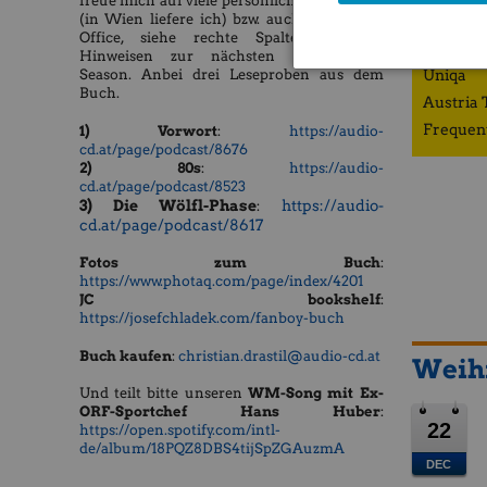
freue mich auf viele persönliche Übergaben
(in Wien liefere ich) bzw. auch bei mir im
ZFA
Office, siehe rechte Spalte mit den
Porr
Hinweisen zur nächsten Börsepeople-
Uniqa
Season. Anbei drei Leseproben aus dem
Buch.
Austria 
Frequen
1) Vorwort
:
https://audio-
cd.at/page/podcast/8676
2) 80s
:
https://audio-
cd.at/page/podcast/8523
3) Die Wölfl-Phase
https://audio-
:
cd.at/page/podcast/8617
Fotos zum Buch
:
https://www.photaq.com/page/index/4201
JC bookshelf
:
https://josefchladek.com/fanboy-buch
Buch kaufen
:
christian.drastil@audio-cd.at
Weihn
​​​​​Und teilt bitte unseren
WM-Song mit Ex-
ORF-Sportchef Hans Huber
:
22
https://open.spotify.com/intl-
de/album/18PQZ8DBS4tijSpZGAuzmA
DEC