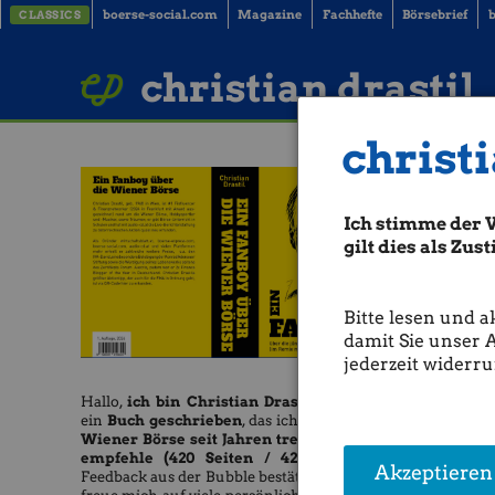
boerse-social.com
Magazine
Fachhefte
Börsebrief
b
CLASSICS
LinkedIn
Imprint
BUCH BESTELLEN
christian drastil
christi
Ich stimme der 
gilt dies als Zu
Bitte lesen und a
damit Sie unser 
jederzeit widerru
Hallo,
ich bin Christian Drastil
und habe
ein
Buch geschrieben
, das ich allen, die die
Wiener Börse seit Jahren treu verfolgen,
empfehle (420 Seiten / 42 Euro).
Das
Akzeptieren
Feedback aus der Bubble bestätigt mich. Ich
Raiffeis