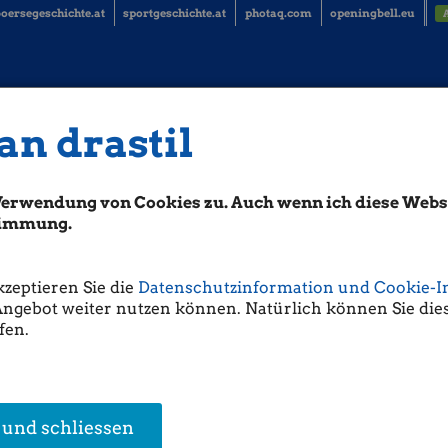
oersegeschichte.at
sportgeschichte.at
photaq.com
openingbell.eu
an drastil
Verwendung von Cookies zu. Auch wenn ich diese Websi
stimmung.
kzeptieren Sie die
Datenschutzinformation und Cookie-I
Angebot weiter nutzen können. Natürlich können Sie dies
fen.
 und schliessen
en Research
Ute Greutter
Thomas Schneidh