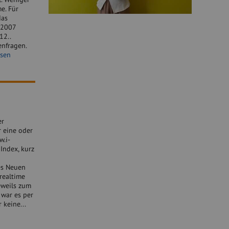
e. Für
das
 2007
12..
enfragen.
esen
er
r eine oder
w.i-
Index, kurz
es Neuen
realtime
eweils zum
war es per
ar keine...