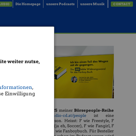
Die Homepage
unsere Podcasts
unsere Musik
AUDIO
CONTACT
te weiter nutze,
nformationen
,
e Einwilligung
Die
Season 25
meiner
Börsepeople-Reihe
http://www.audio-cd.at/people
ist eine
Freestyle-Season. Heisst: F wie Freestyle, F
wie Football (ja eh, Soccer), F wie Fangirl, F
wie Fanboy, F wie Fanboybuch. Für Besteller
ofer