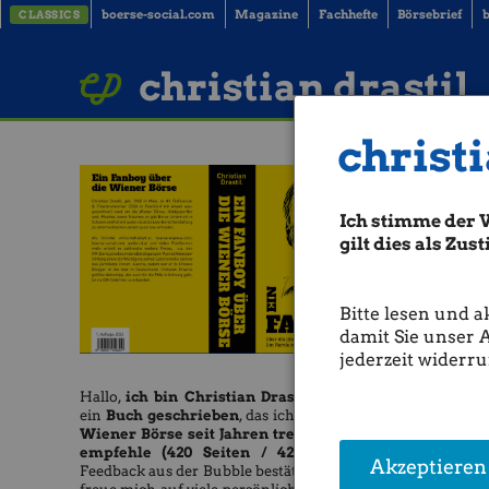
boerse-social.com
Magazine
Fachhefte
Börsebrief
b
CLASSICS
LinkedIn
Imprint
BUCH BESTELLEN
christian drastil
christi
Ich stimme der 
gilt dies als Zu
Bitte lesen und a
damit Sie unser 
jederzeit widerru
Hallo,
ich bin Christian Drastil
und habe
ein
Buch geschrieben
, das ich allen, die die
Wiener Börse seit Jahren treu verfolgen,
empfehle (420 Seiten / 42 Euro).
Das
Akzeptieren
Feedback aus der Bubble bestätigt mich. Ich
Raiffeis