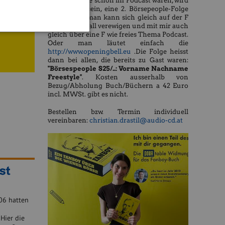
des Buchs, die schon im Podcast waren, wird
es möglich sein, eine 2. Börsepeople-Folge
zu machen, man kann sich gleich auf der F
hnig
wie Fanboywall verewigen und mit mir auch
gleich über eine F wie freies Thema Podcast.
Oder man läutet einfach die
http://www.openingbell.eu
.Die Folge heisst
dann bei allen, die bereits zu Gast waren:
"Börsespeople S25/..: Vorname Nachname
Freestyle"
. Kosten ausserhalb von
Bezug/Abholung Buch/Büchern a 42 Euro
incl. MWSt. gibt es nicht.
Bestellen bzw. Termin individuell
vereinbaren:
christian.drastil@audio-cd.at
st
06 hatten
Hier die