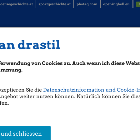
oersegeschichte.at
sportgeschichte.at
photaq.com
openingbell.eu
an drastil
Verwendung von Cookies zu. Auch wenn ich diese Websi
stimmung.
kzeptieren Sie die
Datenschutzinformation und Cookie-I
Angebot weiter nutzen können. Natürlich können Sie dies
fen.
 und schliessen
en Research
Ute Greutter
Thomas Schneidh