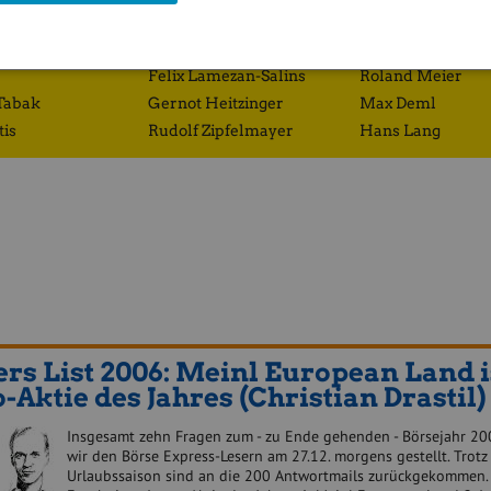
Richard Dobetsberger
Eduard Zehetner
Gregor Rosinger
Josef Obergantsc
Felix Lamezan-Salins
Roland Meier
Tabak
Gernot Heitzinger
Max Deml
tis
Rudolf Zipfelmayer
Hans Lang
rs List 2006: Meinl European Land i
Aktie des Jahres (Christian Drastil)
Insgesamt zehn Fragen zum - zu Ende gehenden - Börsejahr 20
wir den Börse Express-Lesern am 27.12. morgens gestellt. Trotz
Urlaubssaison sind an die 200 Antwortmails zurückgekommen. 