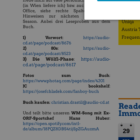
freue mich auf viele persönliche Übergaben
(in Wien liefere ich) bzw. auch bei mir im
ZFA
Office, siehe rechte Spalte mit den
Porr
Hinweisen zur nächsten Börsepeople-
Uniqa
Season. Anbei drei Leseproben aus dem
Buch.
Austria 
Frequen
1) Vorwort
:
https://audio-
cd.at/page/podcast/8676
2) 80s
:
https://audio-
cd.at/page/podcast/8523
3) Die Wölfl-Phase
https://audio-
:
cd.at/page/podcast/8617
Fotos zum Buch
:
https://www.photaq.com/page/index/4201
JC bookshelf
:
https://josefchladek.com/fanboy-buch
Buch kaufen
:
christian.drastil@audio-cd.at
Reade
Immo-
​​​​​Und teilt bitte unseren
WM-Song mit Ex-
ORF-Sportchef Hans Huber
:
https://open.spotify.com/intl-
de/album/18PQZ8DBS4tijSpZGAuzmA
29