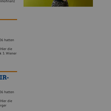
Immofinanz
06 hatten
Hier die
nk 3. Wiener
IR-
06 hatten
Hier die
erger