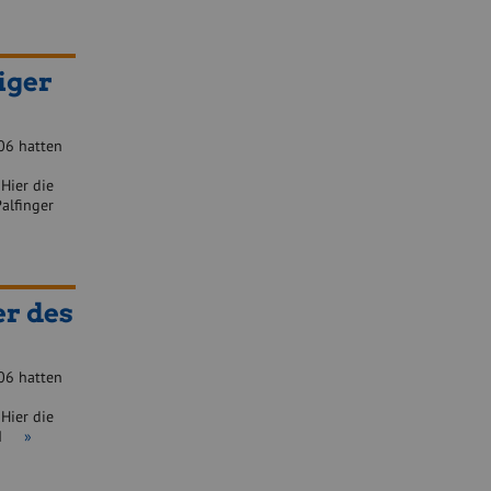
iger
06 hatten
Hier die
. Palfinger
er des
06 hatten
Hier die
 RHI
»