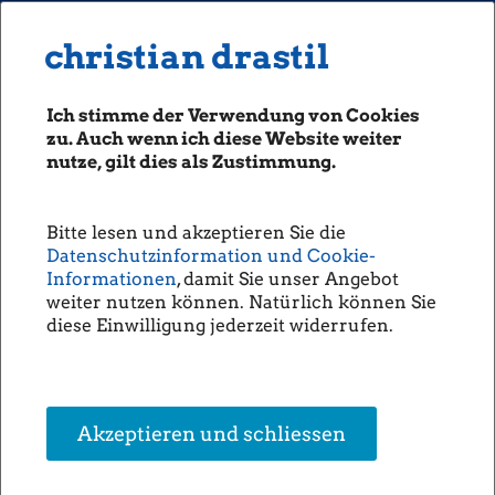
MENU
Seiten: 0 heute/
christian drastil
christian drastil
CLASSICS
boerse-social.com
Ich stimme der Verwendung von Cookies
Magazine
zu. Auch wenn ich diese Website weiter
Fachhefte
nutze, gilt dies als Zustimmung.
Börsebrief
boersegeschichte.at
Bitte lesen und akzeptieren Sie die
sportgeschichte.at
Datenschutzinformation und Cookie-
photaq.com
Informationen
, damit Sie unser Angebot
weiter nutzen können. Natürlich können Sie
openingbell.eu
diese Einwilligung jederzeit widerrufen.
AUDIO
Die Homepage
unsere Podcasts
Akzeptieren und schliessen
unsere Musik