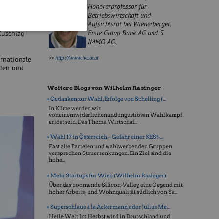
Honorarprofessor für
lament
Betriebswirtschaft und
Aufsichtsrat bei Wienerberger,
n. Die
Erste Group Bank AG und S
 Zuschlag
IMMO AG.
>>
http://www.iva.or.at
ernationale
nden und
Weitere Blogs von Wilhelm Rasinger
» Gedanken zur Wahl, Erfolge von Schelling (...
In Kürze werden wir
voneinemwiderlichenundungustiösen Wahlkampf
erlöst sein. Das Thema Wirtschaf...
» Wahl 17 in Österreich – Gefahr einer KESt-...
Fast alle Parteien und wahlwerbenden Gruppen
versprechen Steuersenkungen. Ein Ziel sind die
hohe...
» Mehr Startups für Wien (Wilhelm Rasinger)
Über das boomende Silicon-Valley, eine Gegend mit
hoher Arbeits- und Wohnqualität südlich von Sa...
» Superschlaue à la Ackermann oder Julius Me...
Heile Welt Im Herbst wird in Deutschland und