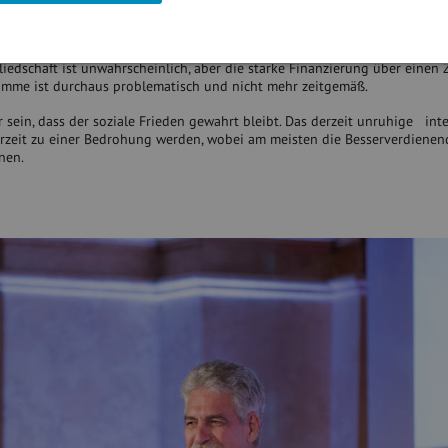
äge hundertprozentig durchsetzen können. Da es viele Neulinge im Par
How und Fachwissen der gesetzlichen Interessenvertretungen mit
n voran das der Wirtschaftskammer und der Arbeiterkammer, benötigt werde
liedschaft ist unwahrscheinlich, aber die starke Finanzierung über einen
umme ist durchaus problematisch und nicht mehr zeitgemäß.
 sein, dass der soziale Frieden gewahrt bleibt. Das derzeit unruhige int
erzeit zu einer Bedrohung werden, wobei am meisten die Besserverdiene
nen.