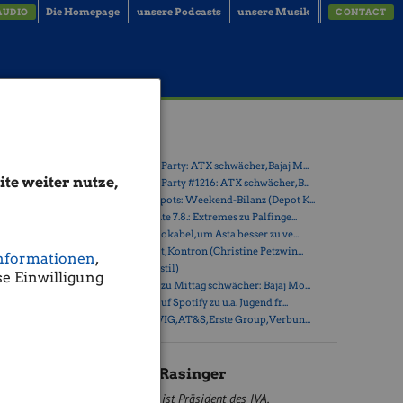
Die Homepage
unsere Podcasts
unsere Musik
AUDIO
CONTACT
elm
Latest Blogs
» Wiener Börse Party: ATX schwächer, Bajaj M...
te weiter nutze,
» Wiener Börse Party #1216: ATX schwächer, B...
» Österreich-Depots: Weekend-Bilanz (Depot K...
» Börsegeschichte 7.8.: Extremes zu Palfinge...
r
» Nachlese: 10 Vokabel, um Asta besser zu ve...
die
» PIR-News: Post, Kontron (Christine Petzwin...
nkosten zu
nformationen
,
» (Christian Drastil)
iede.
e Einwilligung
» Wiener Börse zu Mittag schwächer: Bajaj Mo...
n drei für
» Börse-Inputs auf Spotify zu u.a. Jugend fr...
g der
» ATX-Trends: VIG, AT&S, Erste Group, Verbun...
tände und
ion der
Wilhelm Rasinger
ist Präsident des IVA,
ht alle