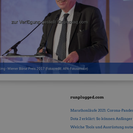
ing - Wiener Börse Preis 2017 (Fotocredit: APA-Fotoservice)
runplugged.com
Marathonläufe 2021: Corona-Pandemi
Dota 2 erklärt: So können Anfänger b
Welche Tools und Ausrüstung nutz