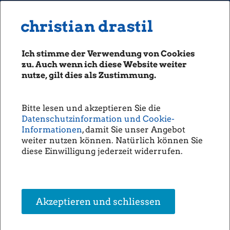
MENU
Seiten: 0 heute/
christian drastil
christian drastil
CLASSICS
boerse-social.com
Ich stimme der Verwendung von Cookies
Magazine
zu. Auch wenn ich diese Website weiter
Fachhefte
nutze, gilt dies als Zustimmung.
Börsebrief
boersegeschichte.at
Bitte lesen und akzeptieren Sie die
sportgeschichte.at
Datenschutzinformation und Cookie-
photaq.com
Informationen
, damit Sie unser Angebot
weiter nutzen können. Natürlich können Sie
openingbell.eu
diese Einwilligung jederzeit widerrufen.
AUDIO
Die Homepage
unsere Podcasts
Akzeptieren und schliessen
unsere Musik