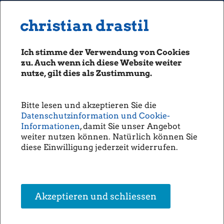
MENU
Seiten: 0 heute/
christian drastil
christian drastil
CLASSICS
boerse-social.com
Ich stimme der Verwendung von Cookies
Magazine
zu. Auch wenn ich diese Website weiter
Fachhefte
nutze, gilt dies als Zustimmung.
Börsebrief
boersegeschichte.at
Bitte lesen und akzeptieren Sie die
sportgeschichte.at
Datenschutzinformation und Cookie-
photaq.com
Informationen
, damit Sie unser Angebot
weiter nutzen können. Natürlich können Sie
openingbell.eu
diese Einwilligung jederzeit widerrufen.
AUDIO
Die Homepage
unsere Podcasts
Akzeptieren und schliessen
unsere Musik