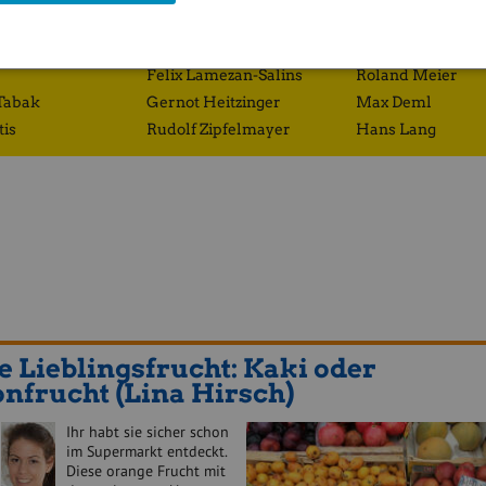
Richard Dobetsberger
Eduard Zehetner
Gregor Rosinger
Josef Obergantsc
Felix Lamezan-Salins
Roland Meier
Tabak
Gernot Heitzinger
Max Deml
tis
Rudolf Zipfelmayer
Hans Lang
 Lieblingsfrucht: Kaki oder
nfrucht (Lina Hirsch)
Ihr habt sie sicher schon
im Supermarkt entdeckt.
Diese orange Frucht mit