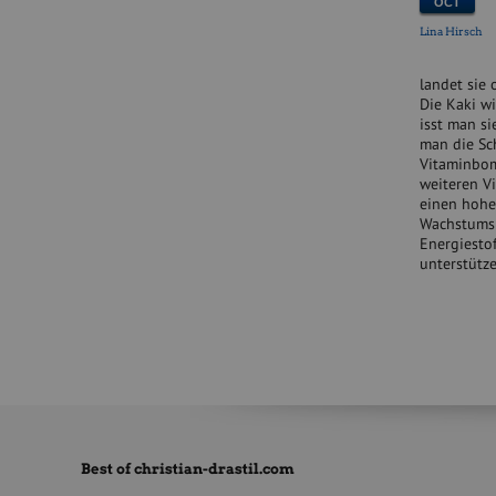
OCT
Lina Hirsch
landet sie 
Die Kaki wi
isst man si
man die Sch
Vitaminbom
weiteren Vi
einen hohen
Wachstumsp
Energiesto
unterstütz
Best of christian-drastil.com