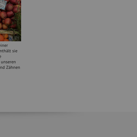
einer
nthält sie
e
e unseren
 und Zähnen