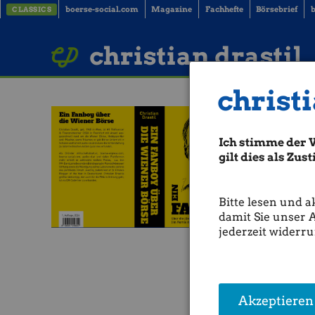
boerse-social.com
Magazine
Fachhefte
Börsebrief
b
CLASSICS
LinkedIn
Imprint
BUCH BESTELLEN
christian drastil
christi
Ich stimme der 
gilt dies als Zu
Bitte lesen und a
damit Sie unser 
jederzeit widerru
Akzeptieren
Raiffeis