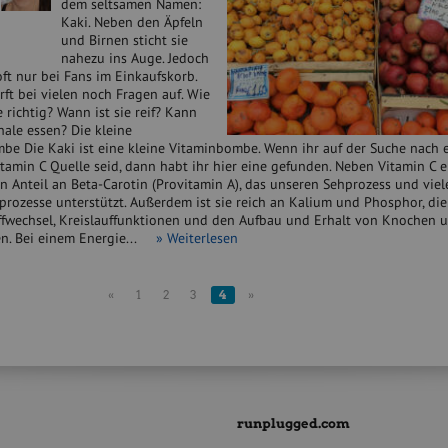
dem seltsamen Namen:
Kaki. Neben den Äpfeln
und Birnen sticht sie
nahezu ins Auge. Jedoch
oft nur bei Fans im Einkaufskorb.
rft bei vielen noch Fragen auf. Wie
e richtig? Wann ist sie reif? Kann
ale essen? Die kleine
be Die Kaki ist eine kleine Vitaminbombe. Wenn ihr auf der Suche nach 
tamin C Quelle seid, dann habt ihr hier eine gefunden. Neben Vitamin C e
 Anteil an Beta-Carotin (Provitamin A), das unseren Sehprozess und viel
rozesse unterstützt. Außerdem ist sie reich an Kalium und Phosphor, di
ffwechsel, Kreislauffunktionen und den Aufbau und Erhalt von Knochen
en. Bei einem Energie...
» Weiterlesen
«
1
2
3
4
»
runplugged.com