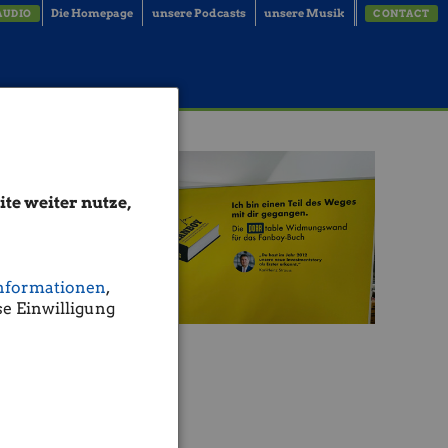
Die Homepage
unsere Podcasts
unsere Musik
AUDIO
CONTACT
te weiter nutze,
nformationen
,
e Einwilligung
ofer