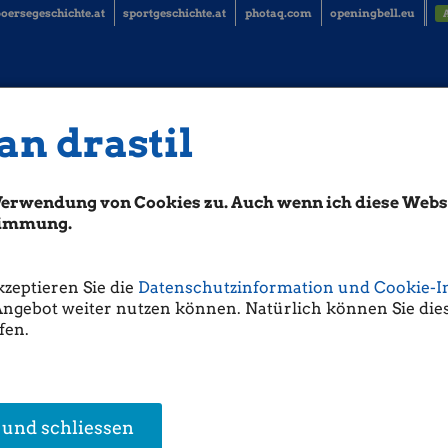
oersegeschichte.at
sportgeschichte.at
photaq.com
openingbell.eu
an drastil
Verwendung von Cookies zu. Auch wenn ich diese Websi
stimmung.
kzeptieren Sie die
Datenschutzinformation und Cookie-I
Angebot weiter nutzen können. Natürlich können Sie dies
fen.
 und schliessen
en Research
Ute Greutter
Thomas Schneidh