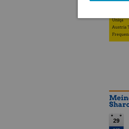
ZFA
Porr
Uniqa
Austria 
Frequen
Meine
Sharo
29