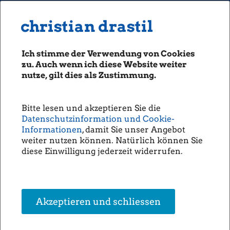
MENU
Seiten: 0 heute/
christian drastil
christian drastil
CLASSICS
boerse-social.com
Ich stimme der Verwendung von Cookies
Magazine
zu. Auch wenn ich diese Website weiter
Fachhefte
nutze, gilt dies als Zustimmung.
Börsebrief
boersegeschichte.at
Bitte lesen und akzeptieren Sie die
sportgeschichte.at
Datenschutzinformation und Cookie-
photaq.com
Informationen
, damit Sie unser Angebot
weiter nutzen können. Natürlich können Sie
openingbell.eu
diese Einwilligung jederzeit widerrufen.
AUDIO
Die Homepage
unsere Podcasts
Akzeptieren und schliessen
unsere Musik