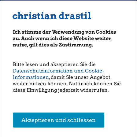
MENU
Seiten: 0 heute/
christian drastil
christian drastil
CLASSICS
boerse-social.com
Ich stimme der Verwendung von Cookies
Magazine
zu. Auch wenn ich diese Website weiter
Fachhefte
nutze, gilt dies als Zustimmung.
Börsebrief
boersegeschichte.at
Bitte lesen und akzeptieren Sie die
sportgeschichte.at
Datenschutzinformation und Cookie-
photaq.com
Informationen
, damit Sie unser Angebot
weiter nutzen können. Natürlich können Sie
openingbell.eu
diese Einwilligung jederzeit widerrufen.
AUDIO
Die Homepage
unsere Podcasts
Akzeptieren und schliessen
unsere Musik