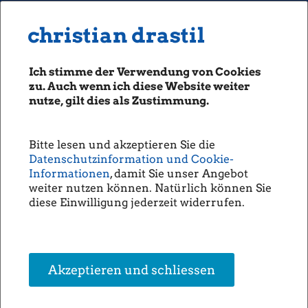
MENU
Seiten: 0 heute/
christian drastil
christian drastil
CLASSICS
boerse-social.com
Ich stimme der Verwendung von Cookies
Magazine
zu. Auch wenn ich diese Website weiter
Fachhefte
nutze, gilt dies als Zustimmung.
Börsebrief
boersegeschichte.at
Bitte lesen und akzeptieren Sie die
sportgeschichte.at
Datenschutzinformation und Cookie-
photaq.com
Informationen
, damit Sie unser Angebot
weiter nutzen können. Natürlich können Sie
openingbell.eu
diese Einwilligung jederzeit widerrufen.
AUDIO
Die Homepage
unsere Podcasts
Akzeptieren und schliessen
unsere Musik