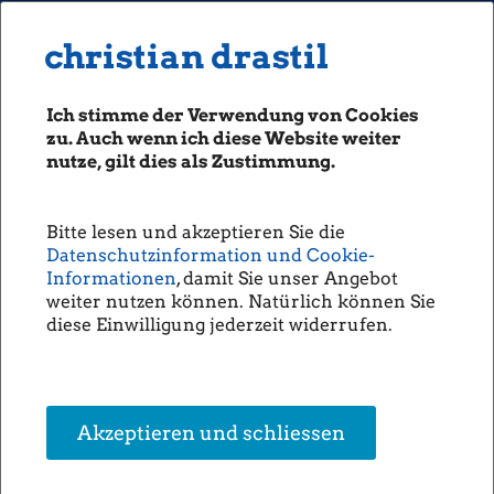
MENU
Seiten: 0 heute/
christian drastil
christian drastil
CLASSICS
boerse-social.com
Ich stimme der Verwendung von Cookies
Magazine
zu. Auch wenn ich diese Website weiter
Fachhefte
nutze, gilt dies als Zustimmung.
Börsebrief
boersegeschichte.at
Bitte lesen und akzeptieren Sie die
sportgeschichte.at
Datenschutzinformation und Cookie-
photaq.com
Informationen
, damit Sie unser Angebot
weiter nutzen können. Natürlich können Sie
openingbell.eu
diese Einwilligung jederzeit widerrufen.
AUDIO
Die Homepage
unsere Podcasts
Akzeptieren und schliessen
unsere Musik