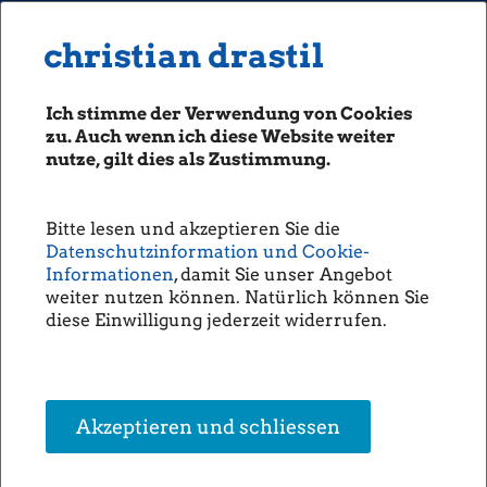
MENU
Seiten: 0 heute/
christian drastil
christian drastil
CLASSICS
boerse-social.com
Ich stimme der Verwendung von Cookies
Magazine
zu. Auch wenn ich diese Website weiter
Fachhefte
nutze, gilt dies als Zustimmung.
Börsebrief
boersegeschichte.at
Bitte lesen und akzeptieren Sie die
sportgeschichte.at
Datenschutzinformation und Cookie-
photaq.com
Informationen
, damit Sie unser Angebot
weiter nutzen können. Natürlich können Sie
openingbell.eu
diese Einwilligung jederzeit widerrufen.
AUDIO
Die Homepage
unsere Podcasts
Akzeptieren und schliessen
unsere Musik