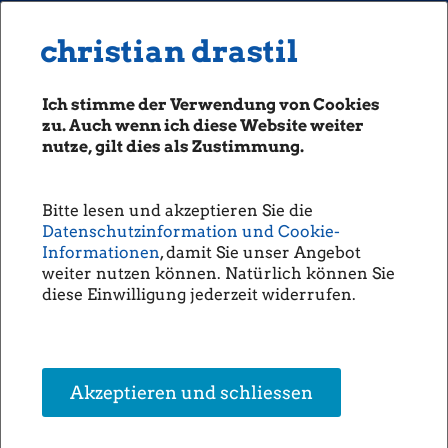
MENU
Seiten: 0 heute/
christian drastil
christian drastil
CLASSICS
boerse-social.com
Ich stimme der Verwendung von Cookies
Magazine
zu. Auch wenn ich diese Website weiter
Fachhefte
nutze, gilt dies als Zustimmung.
Börsebrief
boersegeschichte.at
Bitte lesen und akzeptieren Sie die
sportgeschichte.at
Datenschutzinformation und Cookie-
photaq.com
Informationen
, damit Sie unser Angebot
weiter nutzen können. Natürlich können Sie
openingbell.eu
diese Einwilligung jederzeit widerrufen.
AUDIO
Die Homepage
unsere Podcasts
Akzeptieren und schliessen
unsere Musik