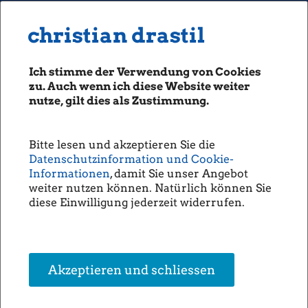
MENU
Seiten: 0 heute/
christian drastil
christian drastil
CLASSICS
boerse-social.com
Ich stimme der Verwendung von Cookies
Magazine
zu. Auch wenn ich diese Website weiter
Fachhefte
nutze, gilt dies als Zustimmung.
Börsebrief
boersegeschichte.at
Bitte lesen und akzeptieren Sie die
sportgeschichte.at
Datenschutzinformation und Cookie-
photaq.com
Informationen
, damit Sie unser Angebot
weiter nutzen können. Natürlich können Sie
openingbell.eu
diese Einwilligung jederzeit widerrufen.
AUDIO
Die Homepage
unsere Podcasts
Akzeptieren und schliessen
unsere Musik