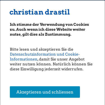
MENU
Seiten: 0 heute/
christian drastil
christian drastil
CLASSICS
boerse-social.com
Ich stimme der Verwendung von Cookies
Magazine
zu. Auch wenn ich diese Website weiter
Fachhefte
nutze, gilt dies als Zustimmung.
Börsebrief
boersegeschichte.at
Bitte lesen und akzeptieren Sie die
sportgeschichte.at
Datenschutzinformation und Cookie-
photaq.com
Informationen
, damit Sie unser Angebot
weiter nutzen können. Natürlich können Sie
openingbell.eu
diese Einwilligung jederzeit widerrufen.
AUDIO
Die Homepage
unsere Podcasts
Akzeptieren und schliessen
unsere Musik