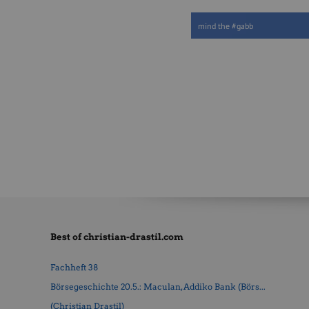
mind the #gabb
Best of christian-drastil.com
Fachheft 38
Börsegeschichte 20.5.: Maculan, Addiko Bank (Börs...
(Christian Drastil)