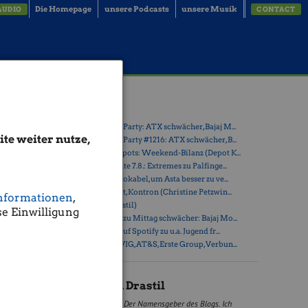
Die Homepage
unsere Podcasts
unsere Musik
AUDIO
CONTACT
ade?
Latest Blogs
» Wiener Börse Party: ATX schwächer, Bajaj M...
te weiter nutze,
» Wiener Börse Party #1216: ATX schwächer, B...
» Österreich-Depots: Weekend-Bilanz (Depot K...
» Börsegeschichte 7.8.: Extremes zu Palfinge...
» Nachlese: 10 Vokabel, um Asta besser zu ve...
» PIR-News: Post, Kontron (Christine Petzwin...
nformationen
,
» (Christian Drastil)
im
e Einwilligung
ive gegangen
» Wiener Börse zu Mittag schwächer: Bajaj Mo...
» Börse-Inputs auf Spotify zu u.a. Jugend fr...
il
» ATX-Trends: VIG, AT&S, Erste Group, Verbun...
Christian Drastil
Der Namensgeber des Blogs. Ich