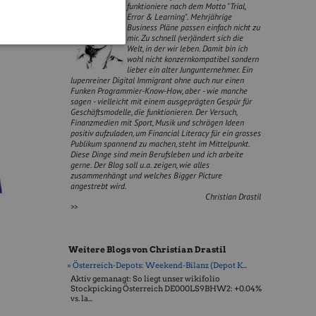
funktioniere nach dem Motto "Trial,
Error & Learning". Mehrjährige
Business Pläne passen einfach nicht zu
mir. Zu schnell (ver)ändert sich die
Welt, in der wir leben. Damit bin ich
wohl nicht konzernkompatibel sondern
lieber ein alter Jungunternehmer. Ein
lupenreiner Digital Immigrant ohne auch nur einen
Funken Programmier-Know-How, aber - wie manche
sagen - vielleicht mit einem ausgeprägten Gespür für
Geschäftsmodelle, die funktionieren. Der Versuch,
Finanzmedien mit Sport, Musik und schrägen Ideen
positiv aufzuladen, um Financial Literacy für ein grosses
Publikum spannend zu machen, steht im Mittelpunkt.
Diese Dinge sind mein Berufsleben und ich arbeite
gerne. Der Blog soll u.a. zeigen, wie alles
zusammenhängt und welches Bigger Picture
angestrebt wird.
Christian Drastil
>>
Weitere Blogs von Christian Drastil
» Österreich-Depots: Weekend-Bilanz (Depot K...
Aktiv gemanagt: So liegt unser wikifolio
Stockpicking Öster­reich DE000LS9BHW2: +0.04%
vs. la...