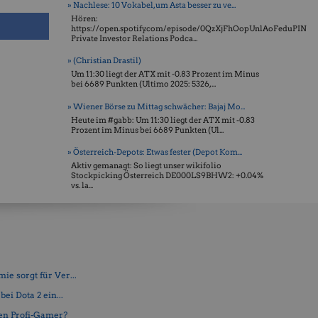
» Nachlese: 10 Vokabel, um Asta besser zu ve...
Hören:
https://open.spotify.com/episode/0QzXjFhOopUnlAoFeduPIN
Private Investor Relations Podca...
» (Christian Drastil)
Um 11:30 liegt der ATX mit -0.83 Prozent im Minus
bei 6689 Punkten (Ultimo 2025: 5326, ...
» Wiener Börse zu Mittag schwächer: Bajaj Mo...
Heute im #gabb: Um 11:30 liegt der ATX mit -0.83
Prozent im Minus bei 6689 Punkten (Ul...
» Österreich-Depots: Etwas fester (Depot Kom...
Aktiv gemanagt: So liegt unser wikifolio
Stockpicking Öster­reich DE000LS9BHW2: +0.04%
vs. la...
e sorgt für Ver...
ei Dota 2 ein...
en Profi-Gamer?