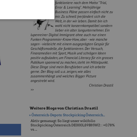
funktioniere nach dem Motto "Trial,
Error & Learning". Mehrjährige
Business Pläne passen einfach nicht zu
mir. Zu schnell (ver)ändert sich die
Welt, in der wir leben. Damit bin ich
wohl nicht konzernkompatibel sondern
lieber ein alter Jungunternehmer. Ein
lupenreiner Digital Immigrant ohne auch nur einen
Funken Programmier-Know-How, aber - wie manche
sagen - vielleicht mit einem ausgeprägten Gespür für
Geschäftsmodelle, die funktionieren. Der Versuch,
Finanzmedien mit Sport, Musik und schrägen Ideen
positiv aufzuladen, um Financial Literacy für ein grosses
Publikum spannend zu machen, steht im Mittelpunkt.
Diese Dinge sind mein Berufsleben und ich arbeite
gerne. Der Blog soll u.a. zeigen, wie alles
zusammenhängt und welches Bigger Picture
angestrebt wird.
Christian Drastil
>>
Weitere Blogs von Christian Drastil
» Österreich-Depots: Stockpicking Österreich...
Aktiv gemanagt: So liegt unser wikifolio
Stockpicking Öster­reich DE000LS9BHW2: : +0.78%
vs. ...