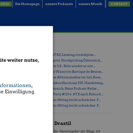
Die Homepage
unsere Podcasts
unsere Musik
AUDIO
CONTACT
Latest Blogs
» ATX-Trends: AT&S, Lenzing, voestalpine ...
te weiter nutze,
d).
» Österreich-Depots: Stockpicking Österreich...
3% auf
» Börsegeschichte 5.8.: Bitte wieder so wie ...
» Nachlese: Hans Wanovits Barrique de Beurse...
» PIR-News: Hohe Aktienumsätze im Juli, Rese...
nnover
» ATX erreicht Rekordhoch am 150. Handelstag...
nformationen
,
Rück
mit
» Drastil & Seltenreich: Neue Podcast-Reihe ...
e Einwilligung
» Wiener Börse Party #1214: ATX nach Rekord ...
» Wiener Börse zu Mittag leicht schwächer: F...
» Wiener Börse zu Mittag leicht schwächer: F...
Christian Drastil
Der Namensgeber des Blogs. Ich