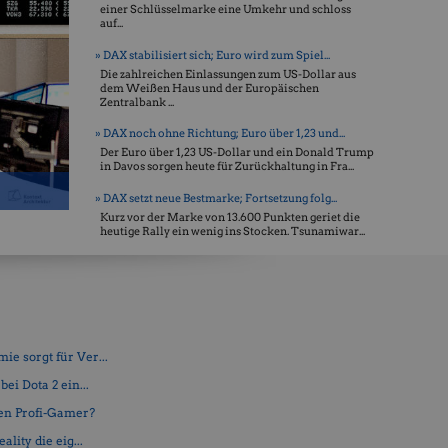
einer Schlüsselmarke eine Umkehr und schloss
auf...
» DAX stabilisiert sich; Euro wird zum Spiel...
Die zahlreichen Einlassungen zum US-Dollar aus
dem Weißen Haus und der Europäischen
Zentralbank ...
» DAX noch ohne Richtung; Euro über 1,23 und...
Der Euro über 1,23 US-Dollar und ein Donald Trump
in Davos sorgen heute für Zurückhaltung in Fra...
» DAX setzt neue Bestmarke; Fortsetzung folg...
Kurz vor der Marke von 13.600 Punkten geriet die
heutige Rally ein wenig ins Stocken. Tsunamiwar...
e sorgt für Ver...
ei Dota 2 ein...
en Profi-Gamer?
lity die eig...