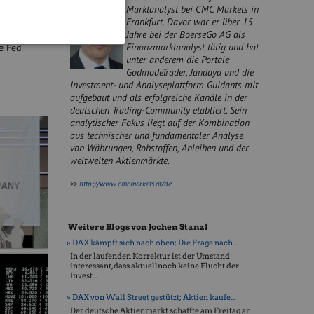
Marktanalyst bei CMC Markets in
t nach
Frankfurt. Davor war er über 15
bank
Jahre bei der BoerseGo AG als
politischen
Finanzmarktanalyst tätig und hat
e Fed
unter anderem die Portale
GodmodeTrader, Jandaya und die
Investment- und Analyseplattform Guidants mit
aufgebaut und als erfolgreiche Kanäle in der
deutschen Trading-Community etabliert. Sein
analytischer Fokus liegt auf der Kombination
aus technischer und fundamentaler Analyse
von Währungen, Rohstoffen, Anleihen und der
weltweiten Aktienmärkte.
>>
http://www.cmcmarkets.at/de
Weitere Blogs von Jochen Stanzl
» DAX kämpft sich nach oben; Die Frage nach ...
In der laufenden Korrektur ist der Umstand
interessant, dass aktuellnoch keine Flucht der
Invest...
» DAX von Wall Street gestützt; Aktien kaufe...
Der deutsche Aktienmarkt schaffte am Freitag an