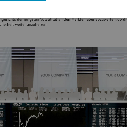
 wie diese typisch für einen Bullenmarkt. Es geht abrupt und unvermittel
sam und kontinuierlich aufwärts. Jetzt sind alle Augen auf die US-Noten
Sachs vor einer sich zumindest in verbaler Hinsicht verschärfenden geld
angesichts der jüngsten Volatilität an den Märkten aber abzuwarten, ob di
sicherheit weiter anzuheizen.