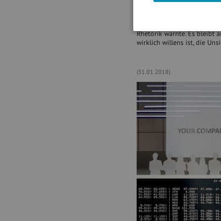
betrachtet sind Korrekturen
unten und dann wieder lang
gerichtet, nachdem Goldman 
Rhetorik warnte. Es bleibt 
wirklich willens ist, die Un
(31.01.2018)