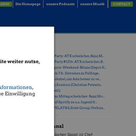
Die Homepage
unsere Podcasts
unsere Musik
AUDIO
CONTACT
Latest Blogs
» Wiener Börse Party: ATX schwächer, Bajaj M...
te weiter nutze,
» Wiener Börse Party #1216: ATX schwächer, B...
» Österreich-Depots: Weekend-Bilanz (Depot K...
 in
» Börsegeschichte 7.8.: Extremes zu Palfinge...
eren Hafen
» Nachlese: 10 Vokabel, um Asta besser zu ve...
 ob Anleger
» PIR-News: Post, Kontron (Christine Petzwin...
b wir es
nformationen
,
» (Christian Drastil)
e Einwilligung
» Wiener Börse zu Mittag schwächer: Bajaj Mo...
erade in
» Börse-Inputs auf Spotify zu u.a. Jugend fr...
 viele
» ATX-Trends: VIG, AT&S, Erste Group, Verbun...
h um bloße
Jochen Stanzl
Jochen Stanzl ist Chef-
. Für sich