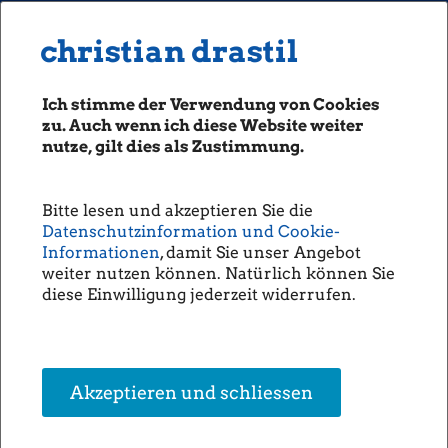
MENU
Seiten: 0 heute/
christian drastil
christian drastil
CLASSICS
boerse-social.com
Ich stimme der Verwendung von Cookies
Magazine
zu. Auch wenn ich diese Website weiter
Fachhefte
nutze, gilt dies als Zustimmung.
Börsebrief
boersegeschichte.at
Bitte lesen und akzeptieren Sie die
sportgeschichte.at
Datenschutzinformation und Cookie-
photaq.com
Informationen
, damit Sie unser Angebot
weiter nutzen können. Natürlich können Sie
openingbell.eu
diese Einwilligung jederzeit widerrufen.
AUDIO
Die Homepage
unsere Podcasts
Akzeptieren und schliessen
unsere Musik