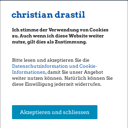
MENU
Seiten: 0 heute/
christian drastil
christian drastil
CLASSICS
boerse-social.com
Ich stimme der Verwendung von Cookies
Magazine
zu. Auch wenn ich diese Website weiter
Fachhefte
nutze, gilt dies als Zustimmung.
Börsebrief
boersegeschichte.at
Bitte lesen und akzeptieren Sie die
sportgeschichte.at
Datenschutzinformation und Cookie-
photaq.com
Informationen
, damit Sie unser Angebot
weiter nutzen können. Natürlich können Sie
openingbell.eu
diese Einwilligung jederzeit widerrufen.
AUDIO
Die Homepage
unsere Podcasts
Akzeptieren und schliessen
unsere Musik