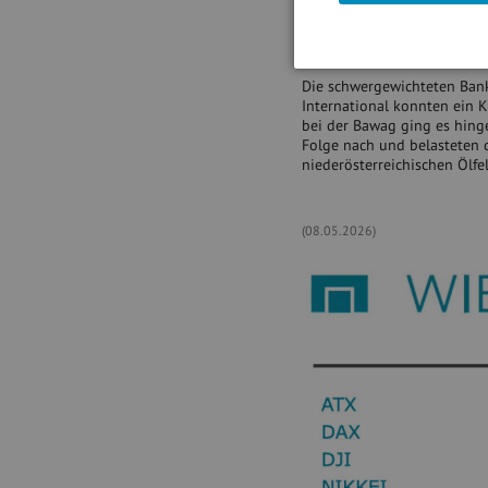
Erwartungen. Die Lenzing-A
Technologiewerten fielen A
Papiere des Leiterplattenher
Die schwergewichteten Bank
International konnten ein K
bei der Bawag ging es hinge
Folge nach und belasteten 
niederösterreichischen Ölfe
(08.05.2026)