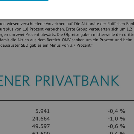
ktie schloss nach klaren Verlaufsgewinnen prozentual unverändert. Unter
T&S nach dem jüngsten Rekordkurs 1,2 Prozent. Seit dem Jahresauftakt h
stellers bereits mehr als 210 Prozent zugelegt.
en wiesen verschiedene Vorzeichen auf. Die Aktionäre der Raiffeisen Ban
ursplus von 1,8 Prozent verbuchen. Erste Group verteuerten sich um 1,2 
gen um zwei Prozent abwärts. Die Ölpreise gaben mittlerweile den dritt
damit die Aktien aus dem Bereich. OMV sanken um ein Prozent und beim
ldausrüster SBO gab es ein Minus von 3,7 Prozent."