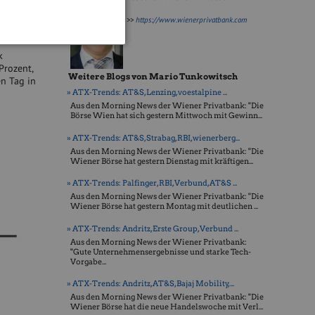
 den
aben die
>>
https://www.wienerprivatbank.com
k
Prozent,
Weitere Blogs von Mario Tunkowitsch
en Tag in
» ATX-Trends: AT&S, Lenzing, voestalpine ...
Aus den Morning News der Wiener Privatbank: "Die
Börse Wien hat sich gestern Mittwoch mit Gewinn...
» ATX-Trends: AT&S, Strabag, RBI, wienerberg...
Aus den Morning News der Wiener Privatbank: "Die
Wiener Börse hat gestern Dienstag mit kräftigen...
» ATX-Trends: Palfinger, RBI, Verbund, AT&S ...
Aus den Morning News der Wiener Privatbank: "Die
Wiener Börse hat gestern Montag mit deutlichen ...
» ATX-Trends: Andritz, Erste Group, Verbund ...
Aus den Morning News der Wiener Privatbank:
"Gute Unternehmensergebnisse und starke Tech-
Vorgabe...
» ATX-Trends: Andritz, AT&S, Bajaj Mobility,...
Aus den Morning News der Wiener Privatbank: "Die
Wiener Börse hat die neue Handelswoche mit Verl...