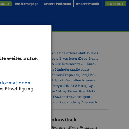
Die Homepage
unsere Podcasts
unsere Musik
AUDIO
CONTACT
Latest Blogs
» Zehn Vokabeln für ein Börsen-Debüt: Wie As...
te weiter nutze,
 nach
» Österreich-Depots: Etwas fester (Depot Kom...
Vormittag
» Börsegeschichte 6.8.: Extremes zu CPI Euro...
 nun mit
» Nachlese: Linda Simhofer (audio cd.at)
rozent
» PIR-News zu Kontron, Frequentis, Porr, BKS...
» ATX steuert auf das 28. Rekordhoch heuer z...
nformationen
,
» Wiener Börse Party #1215: ATX fester, Baja...
e Einwilligung
hen den
» Wiener Börse zu Mittag stärker: Bajaj Mobi...
abwärts.
» ATX-Trends: AT&S, Lenzing, voestalpine ...
» Österreich-Depots: Stockpicking Österreich...
reichische
nis nach
Mario Tunkowitsch
end den
Research Wiener Privatbank