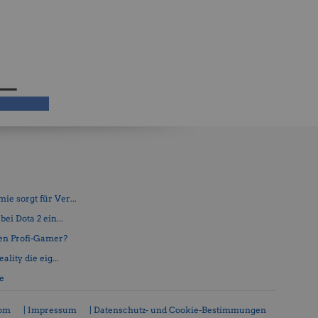
e sorgt für Ver...
ei Dota 2 ein...
en Profi-Gamer?
lity die eig...
fe
com
| Impressum
| Datenschutz- und Cookie-Bestimmungen