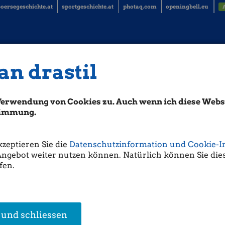
oersegeschichte.at
sportgeschichte.at
photaq.com
openingbell.eu
an drastil
&S, RBI, Lenzing ....
Verwendung von Cookies zu. Auch wenn ich diese Websi
iener Privatbank: "Der Wiener Aktienmarkt hat sich gestern Donnerstag
ndel mit etwas schwächerer Tendenz aus dem Handel verabschiedet. Am 
stimmung.
ner Geschichte über die Marke von 6.000 Punkten geklettert und schloss
1,42 Einheiten. Zur Wochenmitte hatte der Leitindex noch um fast drei P
kzeptieren Sie die
Datenschutzinformation und Cookie-I
Angebot weiter nutzen können. Natürlich können Sie dies
ternational die Hoffnungen auf eine baldige Friedensvereinbarung zwisc
fen.
konkreter Schritte ging es nun mit den Aktienkursen europaweit wieder 
iterhin das dominierende Thema.
hmensebene Lenzing mit einer Zahlenvorlage in den Fokus. Der oberöster
en Quartal deutlich weniger Gewinn gemacht als ein Jahr zuvor. Das Ergeb
satz verringerte sich wegen niedrigerer Zellstoffpreise sowie geringerer
 und schliessen
reisen. Laut Erste Group-Analysten entsprachen die Ergebnisse weitgeh