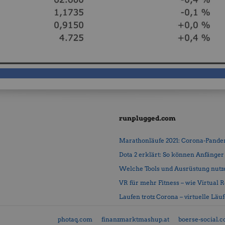
runplugged.com
Marathonläufe 2021: Corona-Pandemi
Dota 2 erklärt: So können Anfänger b
Welche Tools und Ausrüstung nutz
VR für mehr Fitness – wie Virtual Rea
Laufen trotz Corona – virtuelle Läu
photaq.com
finanzmarktmashup.at
boerse-social.