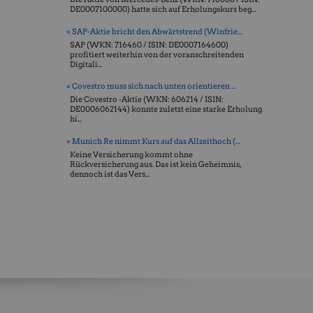
DE0007100000) hatte sich auf Erholungskurs beg...
» SAP-Aktie bricht den Abwärtstrend (Winfrie...
SAP (WKN: 716460 / ISIN: DE0007164600)
profitiert weiterhin von der voranschreitenden
Digitali...
» Covestro muss sich nach unten orientieren ...
Die Covestro -Aktie (WKN: 606214 / ISIN:
DE0006062144) konnte zuletzt eine starke Erholung
hi...
» Munich Re nimmt Kurs auf das Allzeithoch (...
Keine Versicherung kommt ohne
Rückversicherung aus. Das ist kein Geheimnis,
dennoch ist das Vers...