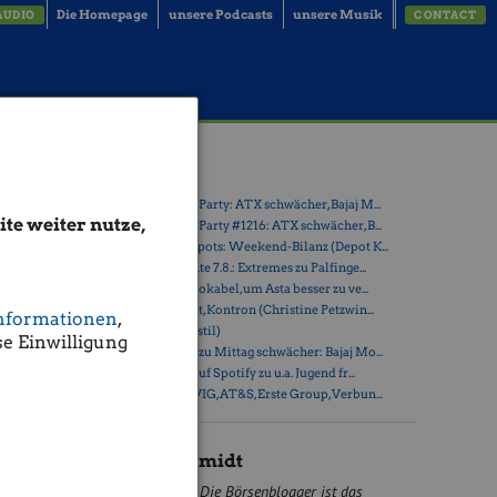
Die Homepage
unsere Podcasts
unsere Musik
AUDIO
CONTACT
fried
Latest Blogs
» Wiener Börse Party: ATX schwächer, Bajaj M...
te weiter nutze,
» Wiener Börse Party #1216: ATX schwächer, B...
» Österreich-Depots: Weekend-Bilanz (Depot K...
ethandel
» Börsegeschichte 7.8.: Extremes zu Palfinge...
 dem Cloud-
» Nachlese: 10 Vokabel, um Asta besser zu ve...
eshalb das
» PIR-News: Post, Kontron (Christine Petzwin...
nformationen
,
» (Christian Drastil)
e Einwilligung
“ (mehr als
» Wiener Börse zu Mittag schwächer: Bajaj Mo...
Punkt 2)
» Börse-Inputs auf Spotify zu u.a. Jugend fr...
reiten des
» ATX-Trends: VIG, AT&S, Erste Group, Verbun...
, was einem
Marc Schmidt
Die Börsenblogger ist das