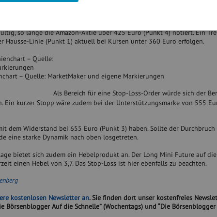
t & Figure Chart (P&F) – Quelle: MarketMaker und eigene Markierungen
ültig, so lange die Amazon-Aktie über 425 Euro (Punkt 4) notiert. Ein Tr
r Hausse-Linie (Punkt 1) aktuell bei Kursen unter 360 Euro erfolgen.
enchart – Quelle: MarketMaker und eigene Markierungen
Als Bereich für eine Stop-Loss-Order würde sich der Be
n. Ein kurzer Stopp wäre zudem bei der Unterstützungsmarke von 555 Eu
mit dem Widerstand bei 655 Euro (Punkt 3) haben. Sollte der Durchbruch
rde eine starke Dynamik nach oben losgetreten.
nlage bietet sich zudem ein Hebelprodukt an. Der Long Mini Future auf di
rzeit einen Hebel von 3,7. Das Stop-Loss ist hier ebenfalls zu beachten.
enberg
sere kostenlosen Newsletter an
. Sie finden dort unser kostenfreies Newslet
 Börsenblogger Auf die Schnelle” (Wochentags) und “Die Börsenblogger