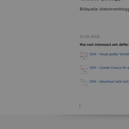
c
Bildquelle: dieboersenblogg
o
m
,
K
e
n
(11.06.2016)
W
Was noch interessant sein dürfte:
o
l
DAX – Heute großer Verfall
t
e
r
DAX – Zweite Chance für d
/
S
DAX – Abverkauf setzt sich 
h
u
t
t
e