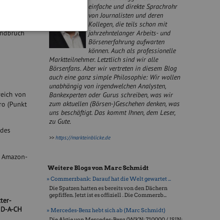
einfache und direkte Sprachrohr
von Journalisten und deren
Kollegen, die teils schon mit
jahrzehntelanger Arbeits- und
endbruch
Börsenerfahrung aufwarten
können. Auch als professionelle
Marktteilnehmer. Letztlich sind wir alle
Börsenfans. Aber wir vertreten in diesem Blog
auch eine ganz simple Philosophie: Wir wollen
unabhängig von irgendwelchen Analysten,
reich von
Bankexperten oder Gurus schreiben, was wir
zum aktuellen (Börsen-)Geschehen denken, was
ro (Punkt
uns beschäftigt. Das kommt Ihnen, dem Leser,
zu Gute.
 des
>>
https://markteinblicke.de
e Amazon-
Weitere Blogs von Marc Schmidt
» Commerzbank: Darauf hat die Welt gewartet ...
Die Spatzen hatten es bereits von den Dächern
gepfiffen. Jetzt ist es offiziell . Die Commerzb...
ter-
 D-A-CH
» Mercedes-Benz hebt sich ab (Marc Schmidt)
Die Aktie von Mercedes-Benz (WKN: 710000 / ISIN: