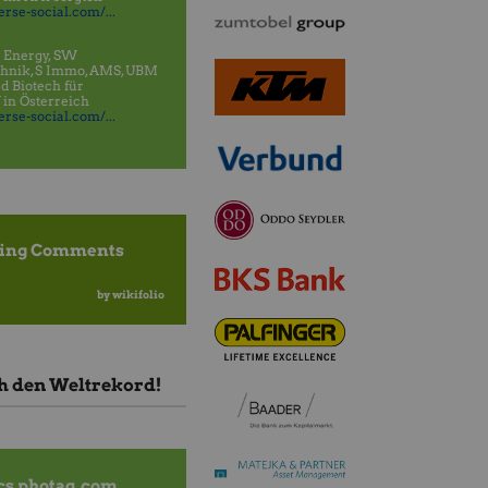
rse-social.com/...
 Energy, SW
hnik, S Immo, AMS, UBM
 Biotech für
 in Österreich
rse-social.com/...
ding Comments
by wikifolio
ch den Weltrekord!
cs photaq.com