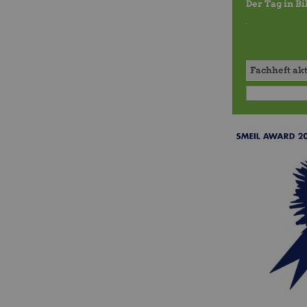
Der Tag in B
Fachheft ak