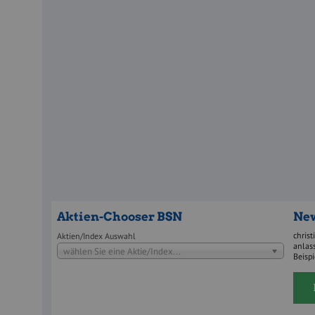
Aktien-Chooser BSN
New
christ
Aktien/Index Auswahl
anlass
wählen Sie eine Aktie/Index...
Beisp