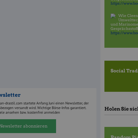
https://www.boe
Wie Cleen
Umwelttec
und Marinomed
Gesprächsstoff
https://www.boe
Social Tra
sletter
ian-drastil.com startete Anfang Juni einen Newsletter, der
bezogen versandt wird. Wichtige Börse-Infos garantiert.
Holen Sie si
iele ansehen bzw. kostenfrei anmelden
Newsletter abonnieren
Random Pi