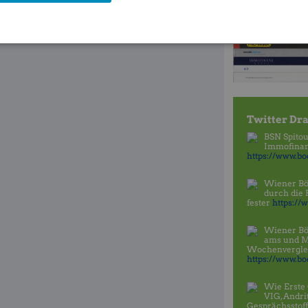
Twitter Dra
BSN Spitou
Immofinanz
https://www.boe
Wiener Bö
durch die
fester
https://
Wiener Bö
ams und 
Wochenvergleic
https://www.boe
Wie Erste 
VIG, Andri
Gesprächsstoff