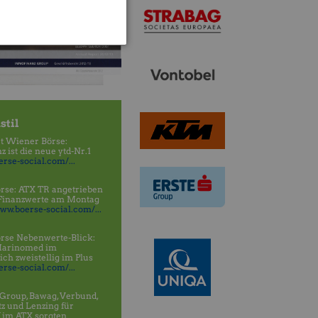
stil
t Wiener Börse:
 ist die neue ytd-Nr.1
rse-social.com/...
rse: ATX TR angetrieben
 Finanzwerte am Montag
www.boerse-social.com/...
rse Nebenwerte-Blick:
Marinomed im
h zweistellig im Plus
rse-social.com/...
Group, Bawag, Verbund,
tz und Lenzing für
 im ATX sorgten