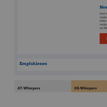
New
Und no
runpl
Infos 
runpl
via W
Empfohlenes
AT-Whispers
DE-Whispers