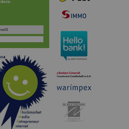
ildern
tuell