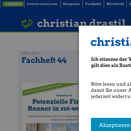
boerse-social.com
Magazine
Fachhefte
Börsebrief
b
CLASSICS
LinkedIn
Imprint
BUCH BESTELLEN
christian drastil
christi
18.05.2016
Fachheft 44
Ich stimme der 
gilt dies als Zu
Bitte lesen und a
Fachheft 4
damit Sie unser 
jederzeit widerru
Akzeptieren