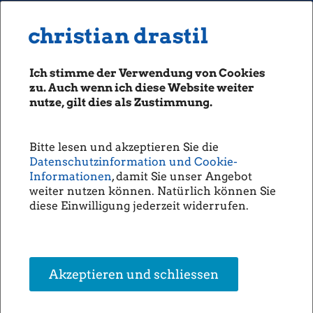
MENU
Seiten: 0 heute/
christian drastil
christian drastil
CLASSICS
boerse-social.com
Ich stimme der Verwendung von Cookies
Magazine
zu. Auch wenn ich diese Website weiter
Fachhefte
nutze, gilt dies als Zustimmung.
Börsebrief
10.07.2015
boersegeschichte.at
Fachheft 34/35
Bitte lesen und akzeptieren Sie die
sportgeschichte.at
Datenschutzinformation und Cookie-
photaq.com
Informationen
, damit Sie unser Angebot
weiter nutzen können. Natürlich können Sie
openingbell.eu
Fachheft 34/35
diese Einwilligung jederzeit widerrufen.
PDF Download
AUDIO
Die Homepage
unsere Podcasts
Akzeptieren und schliessen
unsere Musik