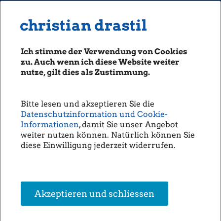
MENU
Seiten: 0 heute/
christian drastil
christian drastil
CLASSICS
boerse-social.com
Ich stimme der Verwendung von Cookies
Magazine
zu. Auch wenn ich diese Website weiter
Fachhefte
nutze, gilt dies als Zustimmung.
Börsebrief
30.04.2014
boersegeschichte.at
Fachheft 20
Bitte lesen und akzeptieren Sie die
sportgeschichte.at
Datenschutzinformation und Cookie-
photaq.com
Informationen
, damit Sie unser Angebot
weiter nutzen können. Natürlich können Sie
openingbell.eu
Fachheft 20 PDF
diese Einwilligung jederzeit widerrufen.
Download
AUDIO
Die Homepage
unsere Podcasts
Akzeptieren und schliessen
unsere Musik