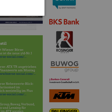
stil
t Wiener Börse:
 ist die neue ytd-Nr.1
rse-social.com/...
rse: ATX TR angetrieben
 Finanzwerte am Montag
www.boerse-social.com/...
rse Nebenwerte-Blick:
Marinomed im
h zweistellig im Plus
rse-social.com/...
Group, Bawag, Verbund,
tz und Lenzing für
 im ATX sorgten