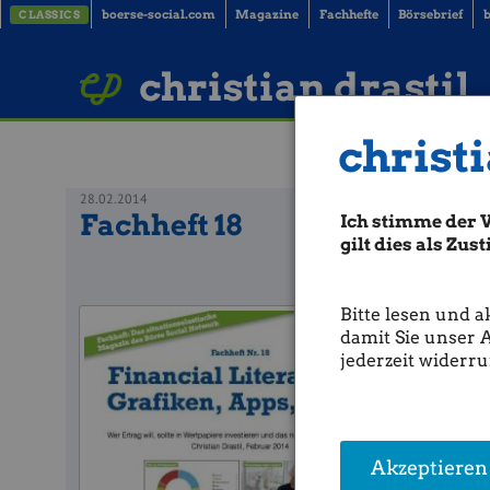
boerse-social.com
Magazine
Fachhefte
Börsebrief
b
CLASSICS
LinkedIn
Imprint
BUCH BESTELLEN
christian drastil
christi
28.02.2014
Fachheft 18
Ich stimme der 
gilt dies als Zu
Bitte lesen und a
Fachheft 1
damit Sie unser 
jederzeit widerru
Akzeptieren