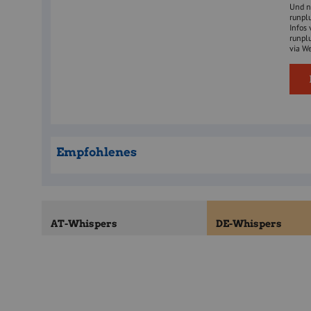
Und no
runpl
Infos 
runpl
via W
Empfohlenes
AT-Whispers
DE-Whispers