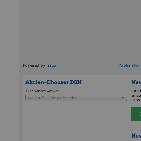
Powered by
Issuu
Publish for
Aktien-Chooser BSN
New
christ
Aktien/Index Auswahl
anlass
wählen Sie eine Aktie/Index...
Beisp
New