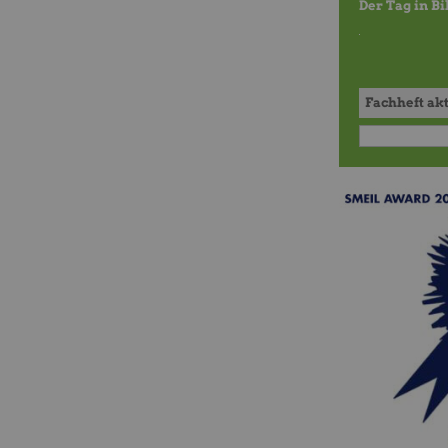
Der Tag in B
Fachheft ak