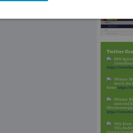
Twitter Dra
BSN Spitou
Immofinanz
https://www.boe
Wiener Bö
durch die
fester
https://
Wiener Bö
ams und 
Wochenvergleic
https://www.boe
Wie Erste 
VIG, Andri
Gesprächsstoff