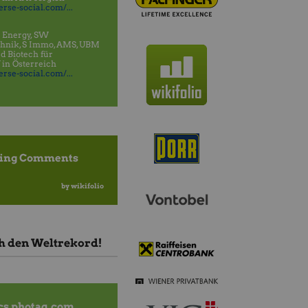
rse-social.com/...
 Energy, SW
hnik, S Immo, AMS, UBM
 Biotech für
 in Österreich
rse-social.com/...
ding Comments
by wikifolio
ch den Weltrekord!
cs photaq.com