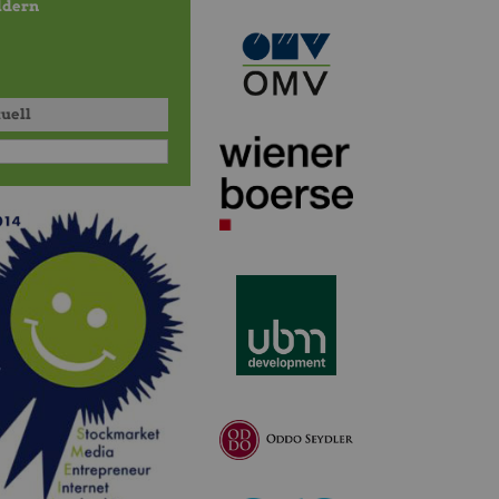
ildern
tuell