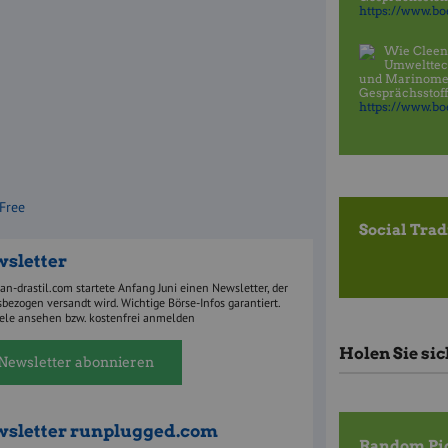
https://www.boe
Wie Cleen
Umwelttec
und Marinomed
Gesprächsstoff
https://www.boe
 Free
Social Tra
sletter
ian-drastil.com startete Anfang Juni einen Newsletter, der
bezogen versandt wird. Wichtige Börse-Infos garantiert.
iele ansehen bzw. kostenfrei anmelden
Holen Sie si
Newsletter abonnieren
sletter
runplugged.com
Random Pi