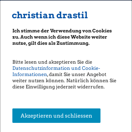
MENU
Seiten: 0 heute/
christian drastil
christian drastil
CLASSICS
boerse-social.com
Ich stimme der Verwendung von Cookies
Magazine
zu. Auch wenn ich diese Website weiter
Fachhefte
nutze, gilt dies als Zustimmung.
Börsebrief
31.10.2013
boersegeschichte.at
Fachheft 14
Bitte lesen und akzeptieren Sie die
sportgeschichte.at
Datenschutzinformation und Cookie-
photaq.com
Informationen
, damit Sie unser Angebot
weiter nutzen können. Natürlich können Sie
openingbell.eu
Fachheft 14 PDF
diese Einwilligung jederzeit widerrufen.
Download
AUDIO
Die Homepage
unsere Podcasts
Akzeptieren und schliessen
unsere Musik