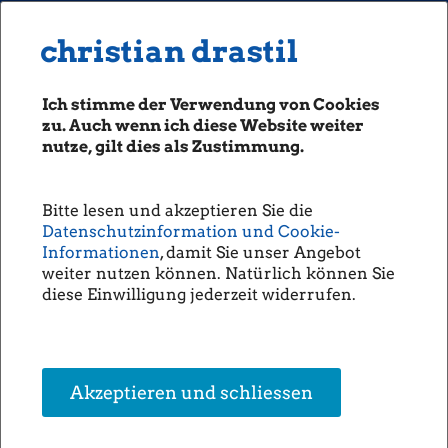
MENU
Seiten: 0 heute/
christian drastil
christian drastil
CLASSICS
boerse-social.com
Ich stimme der Verwendung von Cookies
Magazine
zu. Auch wenn ich diese Website weiter
Fachhefte
nutze, gilt dies als Zustimmung.
Börsebrief
boersegeschichte.at
Bitte lesen und akzeptieren Sie die
sportgeschichte.at
Datenschutzinformation und Cookie-
photaq.com
Informationen
, damit Sie unser Angebot
weiter nutzen können. Natürlich können Sie
openingbell.eu
diese Einwilligung jederzeit widerrufen.
AUDIO
Die Homepage
unsere Podcasts
Akzeptieren und schliessen
unsere Musik