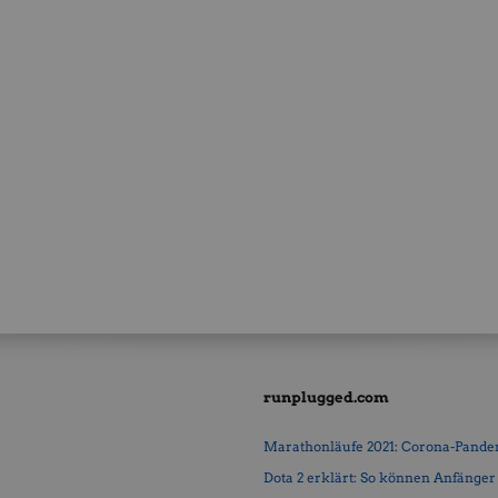
runplugged.com
Marathonläufe 2021: Corona-Pandemi
Dota 2 erklärt: So können Anfänger b