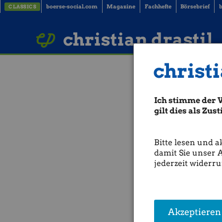
boerse-social.com
Magazine
Fachhefte
Börsebrief
b
CLASSICS
LinkedIn
Imprint
BUCH BESTELLEN
christian drastil
christi
Bookieaktien-
Ich stimme der 
Am 11. August habe ich an d
beide bei 13 Euro, bwin und
gilt dies als Zu
Heute, kurz nach Markteröff
Bitte lesen und a
Ist nur ne Kleinigkeit.
damit Sie unser 
jederzeit widerru
Stay tuned.
(29.08.2006)
Akzeptieren