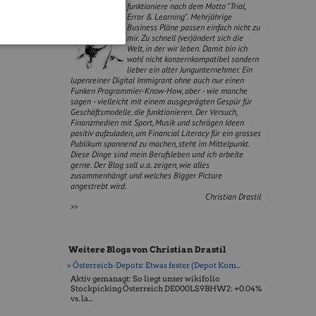
funktioniere nach dem Motto "Trial,
Error & Learning". Mehrjährige
Business Pläne passen einfach nicht zu
mir. Zu schnell (ver)ändert sich die
Welt, in der wir leben. Damit bin ich
wohl nicht konzernkompatibel sondern
lieber ein alter Jungunternehmer. Ein
lupenreiner Digital Immigrant ohne auch nur einen
Funken Programmier-Know-How, aber - wie manche
sagen - vielleicht mit einem ausgeprägten Gespür für
Geschäftsmodelle, die funktionieren. Der Versuch,
Finanzmedien mit Sport, Musik und schrägen Ideen
positiv aufzuladen, um Financial Literacy für ein grosses
Publikum spannend zu machen, steht im Mittelpunkt.
Diese Dinge sind mein Berufsleben und ich arbeite
gerne. Der Blog soll u.a. zeigen, wie alles
zusammenhängt und welches Bigger Picture
angestrebt wird.
Christian Drastil
>>
Weitere Blogs von Christian Drastil
» Österreich-Depots: Etwas fester (Depot Kom...
Aktiv gemanagt: So liegt unser wikifolio
Stockpicking Öster­reich DE000LS9BHW2: +0.04%
vs. la...