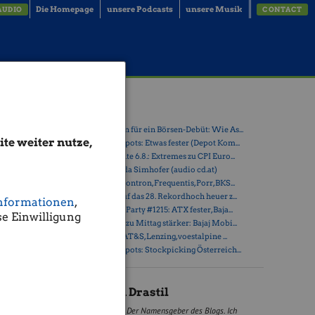
Die Homepage
unsere Podcasts
unsere Musik
AUDIO
CONTACT
til)
Latest Blogs
» Zehn Vokabeln für ein Börsen-Debüt: Wie As...
te weiter nutze,
en beide
» Österreich-Depots: Etwas fester (Depot Kom...
» Börsegeschichte 6.8.: Extremes zu CPI Euro...
» Nachlese: Linda Simhofer (audio cd.at)
» PIR-News zu Kontron, Frequentis, Porr, BKS...
» ATX steuert auf das 28. Rekordhoch heuer z...
nformationen
,
» Wiener Börse Party #1215: ATX fester, Baja...
e Einwilligung
» Wiener Börse zu Mittag stärker: Bajaj Mobi...
» ATX-Trends: AT&S, Lenzing, voestalpine ...
» Österreich-Depots: Stockpicking Österreich...
Christian Drastil
Der Namensgeber des Blogs. Ich