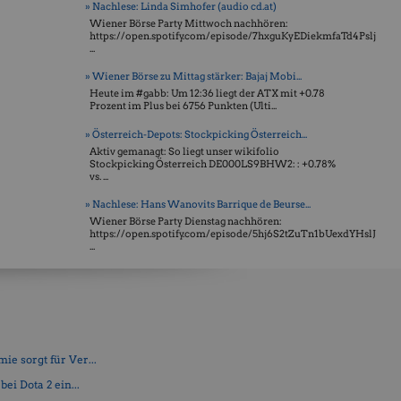
» Nachlese: Linda Simhofer (audio cd.at)
Wiener Börse Party Mittwoch nachhören:
https://open.spotify.com/episode/7hxguKyEDiekmfaTd4Pslj
...
» Wiener Börse zu Mittag stärker: Bajaj Mobi...
Heute im #gabb: Um 12:36 liegt der ATX mit +0.78
Prozent im Plus bei 6756 Punkten (Ulti...
» Österreich-Depots: Stockpicking Österreich...
Aktiv gemanagt: So liegt unser wikifolio
Stockpicking Öster­reich DE000LS9BHW2: : +0.78%
vs. ...
» Nachlese: Hans Wanovits Barrique de Beurse...
Wiener Börse Party Dienstag nachhören:
https://open.spotify.com/episode/5hj6S2tZuTn1bUexdYHslJ
...
e sorgt für Ver...
ei Dota 2 ein...