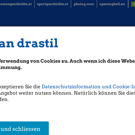
oersegeschichte.at
sportgeschichte.at
photaq.com
openingbell.eu
an drastil
Paarlauf geht weiter (Christian Dras
Verwendung von Cookies zu. Auch wenn ich diese Websi
ieser Stelle von "2 Paaren" geschrieben: Intercell und Sanochemia stand
 bet-at-home beide bei 26 Euro. Purer Zufall.
stimmung.
nung, notierten bwin und bet-at-home zufällig beide bei 31,25 ...
kzeptieren Sie die
Datenschutzinformation und Cookie-I
Angebot weiter nutzen können. Natürlich können Sie dies
fen.
 und schliessen