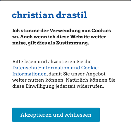
MENU
Seiten: 0 heute/
christian drastil
christian drastil
CLASSICS
boerse-social.com
Ich stimme der Verwendung von Cookies
Magazine
zu. Auch wenn ich diese Website weiter
Fachhefte
nutze, gilt dies als Zustimmung.
Börsegeschichte 11.7.: Admiral,
Börsebrief
Zumtobel, Eduard Zehetner
boersegeschichte.at
(Börse Geschichte)
Bitte lesen und akzeptieren Sie die
sportgeschichte.at
Datenschutzinformation und Cookie-
(BörseGeschichte)
photaq.com
Informationen
, damit Sie unser Angebot
weiter nutzen können. Natürlich können Sie
openingbell.eu
IPOs:
diese Einwilligung jederzeit widerrufen.
11.07.2001:
Admiral Sportwetten:
Admiral Sportwetten mit IPO in
Wien. Emissionserlös war 10,92 Mio. Euro.
zum Kalender
AUDIO
Geburtstage:
Die Homepage
12.05.2006:
Zumtobel:
Jahrestag IPO
7000 Tage
zum Kalender
unsere Podcasts
09.08.1951:
Eduard Zehetner
:
RHI-Sanierer,
Akzeptieren und schliessen
Immofinanz/Immoeast-Chef
27000 Tage
unsere Musik
Positive Serie in Tagen: