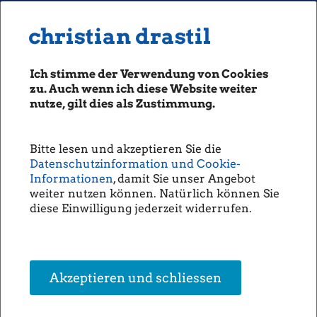
MENU
Seiten: 0 heute/
christian drastil
christian drastil
CLASSICS
boerse-social.com
Ich stimme der Verwendung von Cookies
Magazine
zu. Auch wenn ich diese Website weiter
Fachhefte
nutze, gilt dies als Zustimmung.
Börsebrief
boersegeschichte.at
Bitte lesen und akzeptieren Sie die
sportgeschichte.at
Datenschutzinformation und Cookie-
photaq.com
Informationen
, damit Sie unser Angebot
weiter nutzen können. Natürlich können Sie
openingbell.eu
diese Einwilligung jederzeit widerrufen.
Mein Beitrag für den Newsletter des Zertifikate Forum
Austria
AUDIO
ZFA-Beirat: Engelbert Dockner, Christian Drastil, Hartmut Knüppel,
Die Homepage
Wolfgang Traindl, Heike Arbter (ZFA-Vorstand), Bernhard
unsere Podcasts
Akzeptieren und schliessen
Grabmayr, Ernst Marschner; nicht mit am Bild: Birgit Kuras >>
unsere Musik
Öffnen auf photaq.com