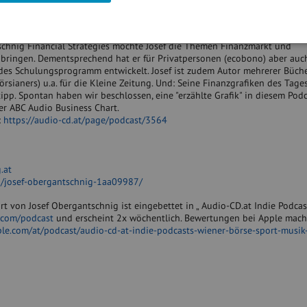
räsident - Autor - Steirer". Diese Punkte gehen wir im Börsepeople-Talk mi
r Gewichtung durch. Die Reise geht vom Buchhalter über den Head of Fun
pe Adria, über den CIO bei der Security KAG bis hin zum eigenen Unter
hnig Financial Strategies möchte Josef die Themen Finanzmarkt und
e bringen. Dementsprechend hat er für Privatpersonen (ecobono) aber auc
des Schulungsprogramm entwickelt. Josef ist zudem Autor mehrerer Büch
rsianers) u.a. für die Kleine Zeitung. Und: Seine Finanzgrafiken des Tage
ipp. Spontan haben wir beschlossen, eine "erzählte Grafik" in diesem Pod
er ABC Audio Business Chart.
:
https://audio-cd.at/page/podcast/3564
.at
n/josef-obergantschnig-1aa09987/
t von Josef Obergantschnig ist eingebettet in „ Audio-CD.at Indie Podcas
l.com/podcast
und erscheint 2x wöchentlich. Bewertungen bei Apple mac
ple.com/at/podcast/audio-cd-at-indie-podcasts-wiener-börse-sport-musik