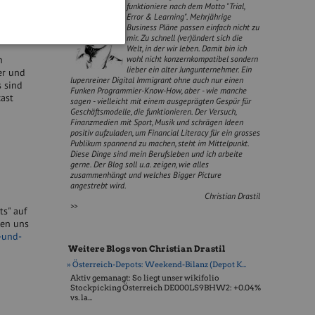
funktioniere nach dem Motto "Trial,
t
Error & Learning". Mehrjährige
d
Business Pläne passen einfach nicht zu
nehmen. Mit
mir. Zu schnell (ver)ändert sich die
Welt, in der wir leben. Damit bin ich
wohl nicht konzernkompatibel sondern
h
lieber ein alter Jungunternehmer. Ein
er und
lupenreiner Digital Immigrant ohne auch nur einen
s sind
Funken Programmier-Know-How, aber - wie manche
cast
sagen - vielleicht mit einem ausgeprägten Gespür für
Geschäftsmodelle, die funktionieren. Der Versuch,
Finanzmedien mit Sport, Musik und schrägen Ideen
positiv aufzuladen, um Financial Literacy für ein grosses
Publikum spannend zu machen, steht im Mittelpunkt.
Diese Dinge sind mein Berufsleben und ich arbeite
gerne. Der Blog soll u.a. zeigen, wie alles
zusammenhängt und welches Bigger Picture
angestrebt wird.
Christian Drastil
>>
ts" auf
hen uns
-und-
Weitere Blogs von Christian Drastil
» Österreich-Depots: Weekend-Bilanz (Depot K...
Aktiv gemanagt: So liegt unser wikifolio
Stockpicking Öster­reich DE000LS9BHW2: +0.04%
vs. la...