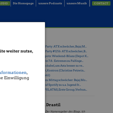
Die Homepage
unsere Podcasts
unsere Musik
AUDIO
CONTACT
er
Latest Blogs
» Wiener Börse Party: ATX schwächer, Bajaj M...
te weiter nutze,
» Wiener Börse Party #1216: ATX schwächer, B...
» Österreich-Depots: Weekend-Bilanz (Depot K...
» Börsegeschichte 7.8.: Extremes zu Palfinge...
» Nachlese: 10 Vokabel, um Asta besser zu ve...
rt heuer
» PIR-News: Post, Kontron (Christine Petzwin...
sschaut
nformationen
,
e einfach
» (Christian Drastil)
e Einwilligung
» Wiener Börse zu Mittag schwächer: Bajaj Mo...
» Börse-Inputs auf Spotify zu u.a. Jugend fr...
» ATX-Trends: VIG, AT&S, Erste Group, Verbun...
ygQNeb
Christian Drastil
Der Namensgeber des Blogs. Ich
inkedIn als