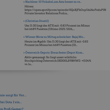
» Nachlese: 10 Vokabel, um Asta besser zu ve...
Hören:
https://open.spotify.com/episode/0QzXjFhOopUnlAoFeduPIN
Private Investor Relations Podca...
» (Christian Drastil)
Um 11:30 liegt der ATX mit -0.83 Prozent im Minus
bei 6689 Punkten (Ultimo 2025: 5326, ...
» Wiener Börse zu Mittag schwächer: Bajaj Mo...
Heute im #gabb: Um 11:30 liegt der ATX mit -0.83
Prozent im Minus bei 6689 Punkten (Ul...
» Österreich-Depots: Etwas fester (Depot Kom...
Aktiv gemanagt: So liegt unser wikifolio
Stockpicking Öster­reich DE000LS9BHW2: +0.04%
vs. la...
e sorgt für Ver...
ei Dota 2 ein...
en Profi-Gamer?