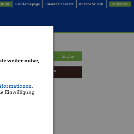
Die Homepage
unsere Podcasts
unsere Musik
AUDIO
CONTACT
Suche
te weiter nutze,
nformationen
,
e Einwilligung