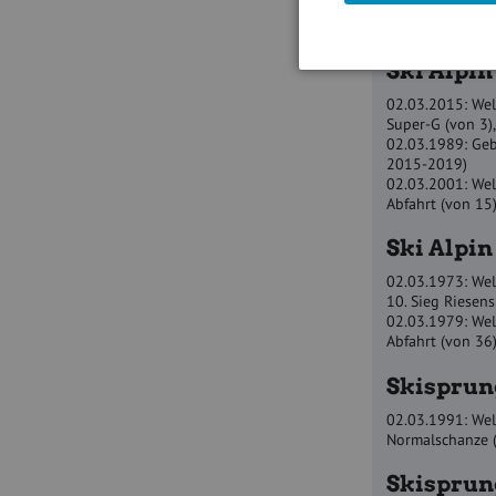
Nationalteam: 7 
Punktekoeffizien
Ski Alpin
02.03.2015: Wel
Super-G (von 3)
02.03.1989: Geb
2015-2019)
02.03.2001: Wel
Abfahrt (von 15
Ski Alpi
02.03.1973: Wel
10. Sieg Riesen
02.03.1979: Wel
Abfahrt (von 36
Skisprun
02.03.1991: Wel
Normalschanze (
Skisprun