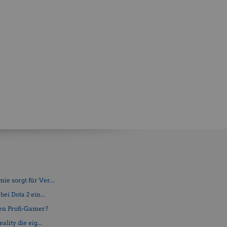
e sorgt für Ver...
ei Dota 2 ein...
en Profi-Gamer?
lity die eig...