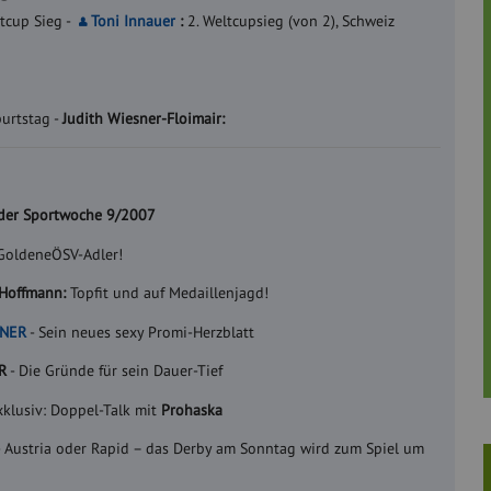
tcup Sieg -
Toni Innauer
:
2. Weltcupsieg (von 2), Schweiz
urtstag -
Judith Wiesner-Floimair:
 der Sportwoche 9/2007
GoldeneÖSV-Adler!
Hoffmann:
Topfit und auf Medaillenjagd!
NER
- Sein neues sexy Promi-Herzblatt
R
- Die Gründe für sein Dauer-Tief
xklusiv: Doppel-Talk mit
Prohaska
- Austria oder Rapid – das Derby am Sonntag wird zum Spiel um