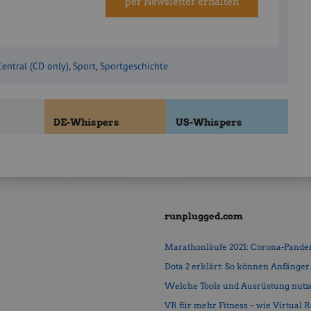
per Newsletter erhalten
Central (CD only)
,
Sport
,
Sportgeschichte
DE-Whispers
US-Whispers
runplugged.com
Marathonläufe 2021: Corona-Pandemi
Dota 2 erklärt: So können Anfänger b
Welche Tools und Ausrüstung nutz
VR für mehr Fitness – wie Virtual Rea