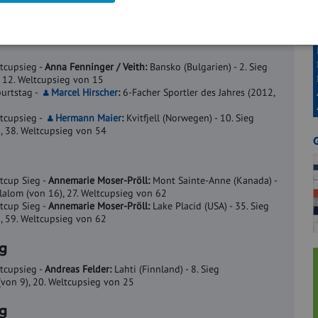
Spiele: 1 Siege, 2 Unentschieden, 4 Niederlagen - Tore: 09:15.
t: 0,71 (26. von 27 Teamchefs gereiht nach Punktekoeffizient)
tcupsieg -
Anna Fenninger / Veith:
Bansko (Bulgarien) - 2. Sieg
, 12. Weltcupsieg von 15
urtstag -
Marcel Hirscher
:
6-Facher Sportler des Jahres (2012,
tcupsieg -
Hermann Maier
:
Kvitfjell (Norwegen) - 10. Sieg
), 38. Weltcupsieg von 54
n
tcup Sieg -
Annemarie Moser-Pröll:
Mont Sainte-Anne (Kanada) -
slalom (von 16), 27. Weltcupsieg von 62
tcup Sieg -
Annemarie Moser-Pröll:
Lake Placid (USA) - 35. Sieg
), 59. Weltcupsieg von 62
g
tcupsieg -
Andreas Felder:
Lahti (Finnland) - 8. Sieg
von 9), 20. Weltcupsieg von 25
g