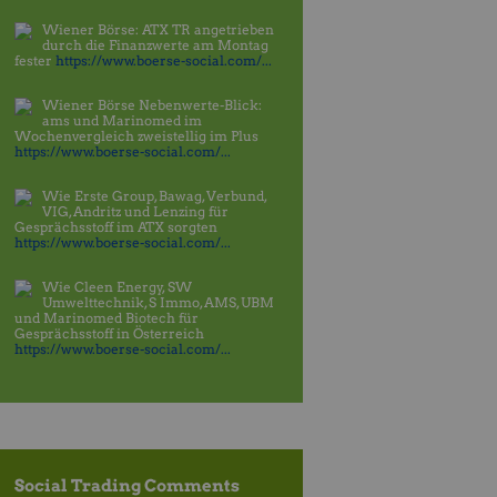
Wiener Börse: ATX TR angetrieben
durch die Finanzwerte am Montag
fester
https://www.boerse-social.com/...
Wiener Börse Nebenwerte-Blick:
ams und Marinomed im
Wochenvergleich zweistellig im Plus
https://www.boerse-social.com/...
Wie Erste Group, Bawag, Verbund,
VIG, Andritz und Lenzing für
Gesprächsstoff im ATX sorgten
https://www.boerse-social.com/...
Wie Cleen Energy, SW
Umwelttechnik, S Immo, AMS, UBM
und Marinomed Biotech für
Gesprächsstoff in Österreich
https://www.boerse-social.com/...
Social Trading Comments