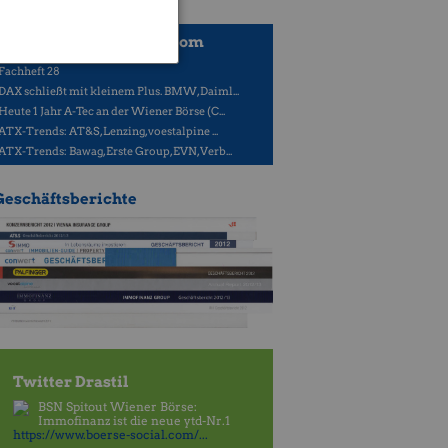
Best christian-drastil.com
Fachheft 28
DAX schließt mit kleinem Plus. BMW, Daiml...
Heute 1 Jahr A-Tec an der Wiener Börse (C...
ATX-Trends: AT&S, Lenzing, voestalpine ...
ATX-Trends: Bawag, Erste Group, EVN, Verb...
Geschäftsberichte
Twitter Drastil
BSN Spitout Wiener Börse:
Immofinanz ist die neue ytd-Nr.1
https://www.boerse-social.com/...