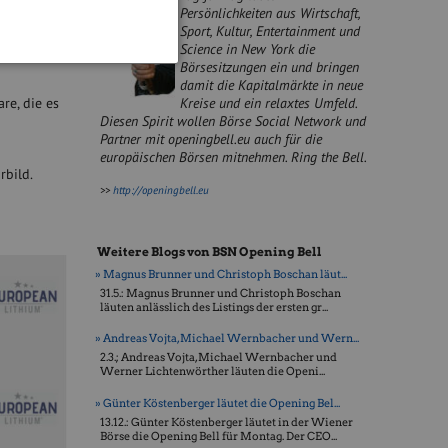
Persönlichkeiten aus Wirtschaft,
Sport, Kultur, Entertainment und
Science in New York die
immoag.at/
Börsesitzungen ein und bringen
damit die Kapitalmärkte in neue
re, die es
Kreise und ein relaxtes Umfeld.
Diesen Spirit wollen Börse Social Network und
Partner mit openingbell.eu auch für die
europäischen Börsen mitnehmen. Ring the Bell.
rbild.
>>
http://openingbell.eu
Weitere Blogs von BSN Opening Bell
» Magnus Brunner und Christoph Boschan läut...
31.5.: Magnus Brunner und Christoph Boschan
läuten anlässlich des Listings der ersten gr...
» Andreas Vojta, Michael Wernbacher und Wern...
2.3.; Andreas Vojta, Michael Wernbacher und
Werner Lichtenwörther läuten die Openi...
» Günter Köstenberger läutet die Opening Bel...
13.12.: Günter Köstenberger läutet in der Wiener
Börse die Opening Bell für Montag. Der CEO...