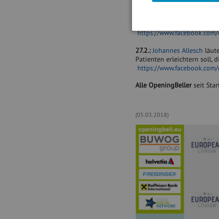
28.2.:
Sandra Hengsterman
Kommunikationswissenschaf
https://www.facebook.com
27.2.:
Johannes Allesch
läute
Patienten erleichtern soll,
https://www.facebook.com
Alle OpeningBeller
seit Star
(05.03.2018)