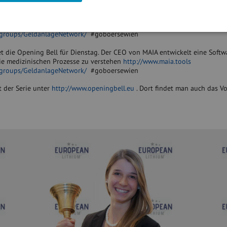
n
läutet die Opening Bell für Mittwoch. Seit einem halben Jahr ist die
tlerin im Team Kommunikation & IR bei der S Immo tätig
https://www.s
/groups/GeldanlageNetwork/
#goboersewien
t die Opening Bell für Dienstag. Der CEO von MAIA entwickelt eine Softwa
 die medizinischen Prozesse zu verstehen
http://www.maia.tools
/groups/GeldanlageNetwork/
#goboersewien
t der Serie unter
http://www.openingbell.eu
. Dort findet man auch das Vo