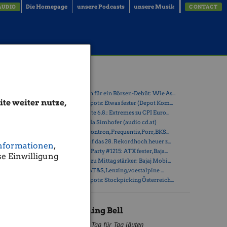
Die Homepage
unsere Podcasts
unsere Musik
AUDIO
CONTACT
e
Latest Blogs
» Zehn Vokabeln für ein Börsen-Debüt: Wie As...
te weiter nutze,
» Österreich-Depots: Etwas fester (Depot Kom...
» Börsegeschichte 6.8.: Extremes zu CPI Euro...
ons Agenden
» Nachlese: Linda Simhofer (audio cd.at)
» PIR-News zu Kontron, Frequentis, Porr, BKS...
ewien
» ATX steuert auf das 28. Rekordhoch heuer z...
nformationen
,
nach dem
» Wiener Börse Party #1215: ATX fester, Baja...
e Einwilligung
» Wiener Börse zu Mittag stärker: Bajaj Mobi...
» ATX-Trends: AT&S, Lenzing, voestalpine ...
» Österreich-Depots: Stockpicking Österreich...
Sanochemias
emia war
BSN Opening Bell
7
Tag für Tag läuten