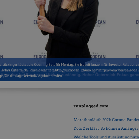
 Löckinger läutet die Opening Bell für Montag. Sie ist seit kurzem für Investor Relation
. Hoher Österreich-Fokus garantiert http://europeanlithium.com http://www.boerse-socia
ups/GeldanlageNetwork/ #goboersewien
runplugged.com
Marathonläufe 2021: Corona-Pandemi
Dota 2 erklärt: So können Anfänger b
Welche Tools und Ausrüstung nutz