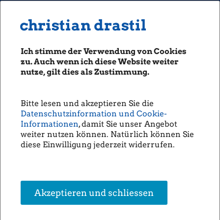
MENU
Seiten: 0 heute/
christian drastil
christian drastil
CLASSICS
boerse-social.com
Ich stimme der Verwendung von Cookies
Magazine
zu. Auch wenn ich diese Website weiter
Fachhefte
nutze, gilt dies als Zustimmung.
Börsebrief
06.02.2014
boersegeschichte.at
Sonderfachheft Besteuerung
Bitte lesen und akzeptieren Sie die
sportgeschichte.at
von KapitalvermÃ¶gen bei
Datenschutzinformation und Cookie-
photaq.com
Privatanlegern im Jahr 2013
Informationen
, damit Sie unser Angebot
weiter nutzen können. Natürlich können Sie
openingbell.eu
diese Einwilligung jederzeit widerrufen.
AUDIO
Download
Die Homepage
Sonderfachheft
Besteuerung
unsere Podcasts
Akzeptieren und schliessen
unsere Musik