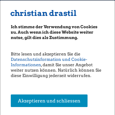
MENU
Seiten: 0 heute/
christian drastil
christian drastil
CLASSICS
boerse-social.com
Ich stimme der Verwendung von Cookies
Magazine
zu. Auch wenn ich diese Website weiter
Fachhefte
nutze, gilt dies als Zustimmung.
Börsebrief
30.05.2013
boersegeschichte.at
Fachheft 9
Bitte lesen und akzeptieren Sie die
sportgeschichte.at
Datenschutzinformation und Cookie-
photaq.com
Informationen
, damit Sie unser Angebot
Fachheft 9 PDF
weiter nutzen können. Natürlich können Sie
openingbell.eu
Download
diese Einwilligung jederzeit widerrufen.
AUDIO
Die Homepage
unsere Podcasts
Akzeptieren und schliessen
unsere Musik