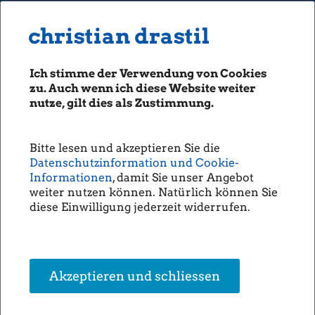
MENU
Seiten: 0 heute/
christian drastil
christian drastil
CLASSICS
boerse-social.com
Ich stimme der Verwendung von Cookies
Magazine
zu. Auch wenn ich diese Website weiter
Fachhefte
nutze, gilt dies als Zustimmung.
Börsebrief
boersegeschichte.at
Bitte lesen und akzeptieren Sie die
sportgeschichte.at
Datenschutzinformation und Cookie-
photaq.com
Informationen
, damit Sie unser Angebot
weiter nutzen können. Natürlich können Sie
openingbell.eu
diese Einwilligung jederzeit widerrufen.
AUDIO
Die Homepage
unsere Podcasts
Akzeptieren und schliessen
unsere Musik