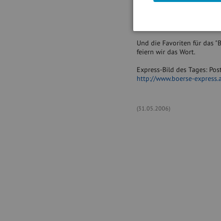
Nicht von schlechten Eltern
Forschungserfolg.
Und die Favoriten für das "
feiern wir das Wort.
Express-Bild des Tages: Pos
http://www.boerse-express.
(31.05.2006)