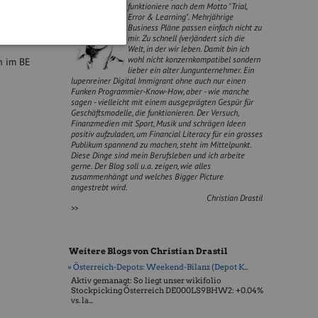
funktioniere nach dem Motto "Trial,
Error & Learning". Mehrjährige
nächste
Business Pläne passen einfach nicht zu
mir. Zu schnell (ver)ändert sich die
Welt, in der wir leben. Damit bin ich
wohl nicht konzernkompatibel sondern
n im BE
lieber ein alter Jungunternehmer. Ein
lupenreiner Digital Immigrant ohne auch nur einen
Funken Programmier-Know-How, aber - wie manche
sagen - vielleicht mit einem ausgeprägten Gespür für
Geschäftsmodelle, die funktionieren. Der Versuch,
Finanzmedien mit Sport, Musik und schrägen Ideen
positiv aufzuladen, um Financial Literacy für ein grosses
Publikum spannend zu machen, steht im Mittelpunkt.
Diese Dinge sind mein Berufsleben und ich arbeite
gerne. Der Blog soll u.a. zeigen, wie alles
zusammenhängt und welches Bigger Picture
angestrebt wird.
Christian Drastil
>>
Weitere Blogs von Christian Drastil
» Österreich-Depots: Weekend-Bilanz (Depot K...
Aktiv gemanagt: So liegt unser wikifolio
Stockpicking Öster­reich DE000LS9BHW2: +0.04%
vs. la...