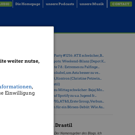
Die Homepage
unsere Podcasts
unsere Musik
AUDIO
CONTACT
Latest Blogs
» Wiener Börse Party #1216: ATX schwächer, B...
te weiter nutze,
» Österreich-Depots: Weekend-Bilanz (Depot K...
» Börsegeschichte 7.8.: Extremes zu Palfinge...
» Nachlese: 10 Vokabel, um Asta besser zu ve...
» PIR-News: Post, Kontron (Christine Petzwin...
ressivität
» (Christian Drastil)
rkend
nformationen
,
» Wiener Börse zu Mittag schwächer: Bajaj Mo...
ngsten.
e Einwilligung
» Börse-Inputs auf Spotify zu u.a. Jugend fr...
,35 Prozent
» ATX-Trends: VIG, AT&S, Erste Group, Verbun...
» Zehn Vokabeln für ein Börsen-Debüt: Wie As...
ehr als 100
Christian Drastil
 HV) waren
Der Namensgeber des Blogs. Ich