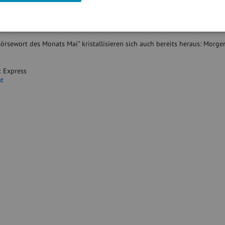
 ist auch die Intercell-Aussendung, wohl ein Vorbote zur PK morgen. Der 
Börsewort des Monats Mai" kristallisieren sich auch bereits heraus: Morge
t Express
at