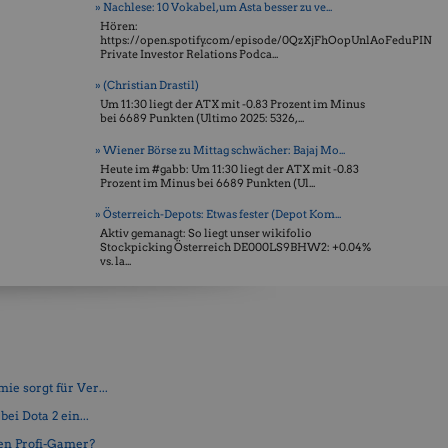
» Nachlese: 10 Vokabel, um Asta besser zu ve...
Hören:
https://open.spotify.com/episode/0QzXjFhOopUnlAoFeduPIN
Private Investor Relations Podca...
» (Christian Drastil)
Um 11:30 liegt der ATX mit -0.83 Prozent im Minus
bei 6689 Punkten (Ultimo 2025: 5326, ...
» Wiener Börse zu Mittag schwächer: Bajaj Mo...
Heute im #gabb: Um 11:30 liegt der ATX mit -0.83
Prozent im Minus bei 6689 Punkten (Ul...
» Österreich-Depots: Etwas fester (Depot Kom...
Aktiv gemanagt: So liegt unser wikifolio
Stockpicking Öster­reich DE000LS9BHW2: +0.04%
vs. la...
e sorgt für Ver...
ei Dota 2 ein...
en Profi-Gamer?